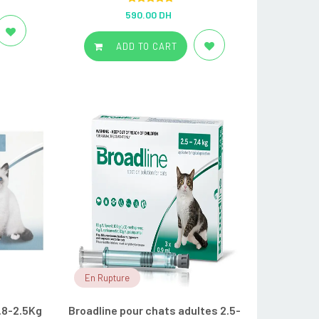
Rated
5.00
590.00 DH
out of 5
ADD TO CART
En Rupture
.8-2.5Kg
Broadline pour chats adultes 2.5-