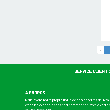
‹
1
SERVICE CLIENT 
A PROPOS
Nous avons notre propre flotte de camionnettes de livr
emballée avec soin dans notre entrepôt et livrée à votre
équipe Parabioty.