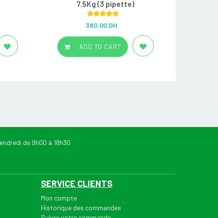
7.5Kg (3 pipette)
Rated
5.00
380.00 DH
out of 5
ADD TO CART
endredi de 9h00 à 18h30
SERVICE CLIENTS
Mon compte
Historique des commandes
Suivre votre commande