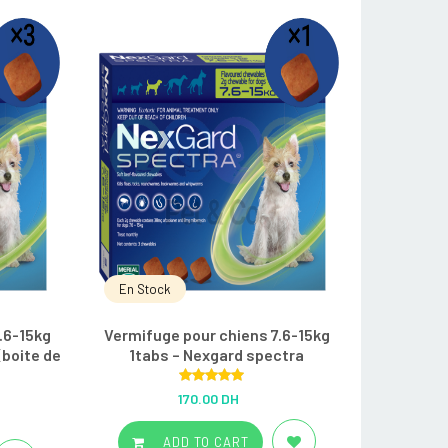
En Stock
.6-15kg
Vermifuge pour chiens 7.6-15kg
(boite de
1tabs – Nexgard spectra
Rated
5.00
170.00 DH
out of 5
ADD TO CART