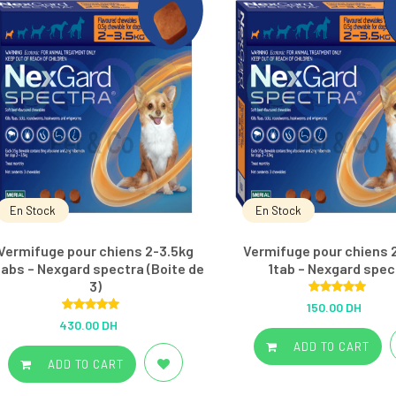
En Stock
En Stock
Vermifuge pour chiens 2-3.5kg
Vermifuge pour chiens 
abs – Nexgard spectra (Boite de
1tab – Nexgard spec
3)
Rated
5.00
150.00 DH
out of 5
Rated
5.00
430.00 DH
out of 5
ADD TO CART
ADD TO CART