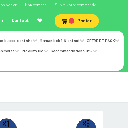
on panier
Mon compte
Suivre votre commande
on
Contact
Panier
0
ne bucco-dentaire
Maman bébé & enfant
OFFRE ET PACK
animales
Produits Bio
Recommandation 2024