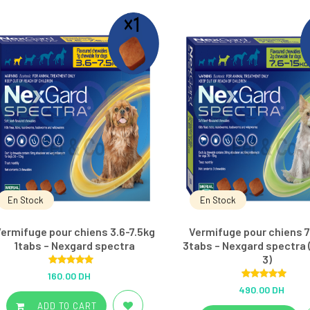
En Stock
En Stock
ermifuge pour chiens 3.6-7.5kg
Vermifuge pour chiens 7
1tabs – Nexgard spectra
3tabs – Nexgard spectra 
3)
Rated
5.00
160.00 DH
out of 5
Rated
5.00
490.00 DH
out of 5
ADD TO CART