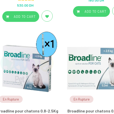
180.00 DH
out of 5
Rated
5.00
530.00 DH
out of 5
ADD TO CART
ADD TO CART
En Rupture
En Rupture
roadline pour chatons 0.8-2.5Kg
Broadline pour chatons 0