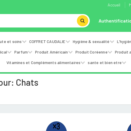
Accueil
M
Authentificati
ute et soins
COFFRET CAUDALIE
Hygiène & sexualité
L'hygiè
ical
Parfum
Produit Américain
Produit Coréenne
Produit 
Vitamines et Compléments alimentaires
sante et bien etre
our: Chats