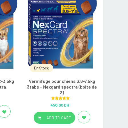
En Stock
2-3.5kg
Vermifuge pour chiens 3.6-7.5kg
tra
3tabs – Nexgard spectra (boite de
3)
Rated
5.00
450.00 DH
out of 5
ADD TO CART