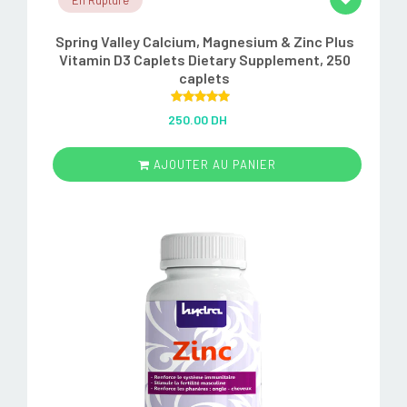
En Rupture
Spring Valley Calcium, Magnesium & Zinc Plus
Vitamin D3 Caplets Dietary Supplement, 250
caplets
Rated
5.00
250.00 DH
out of 5
AJOUTER AU PANIER