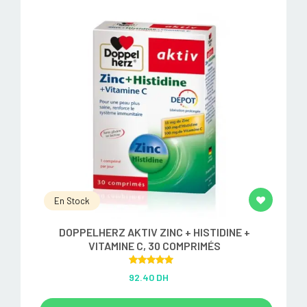
En Stock
DOPPELHERZ AKTIV ZINC + HISTIDINE +
VITAMINE C, 30 COMPRIMÉS
Rated
5.00
92.40 DH
out of 5