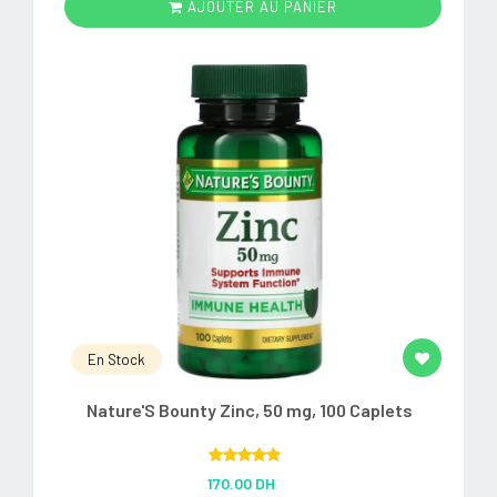
AJOUTER AU PANIER
En Stock
Nature'S Bounty Zinc, 50 mg, 100 Caplets
Rated
5.00
170.00 DH
out of 5