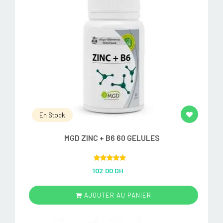
En Stock
MGD ZINC + B6 60 GELULES
Rated
5.00
102.00 DH
out of 5
AJOUTER AU PANIER