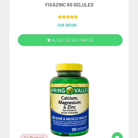
FIXAZINC 60 GELULES
Rated
5.00
148.00 DH
out of 5
AJOUTER AU PANIER