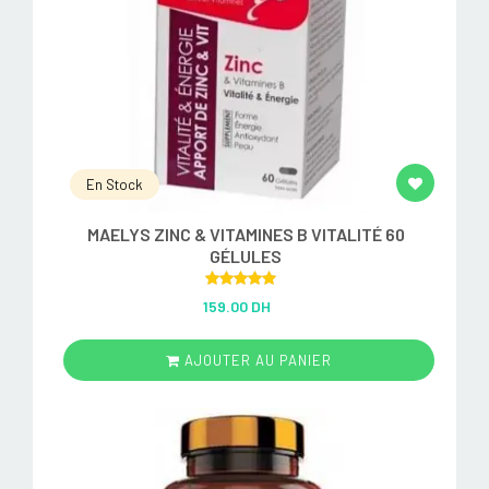
En Stock
MAELYS ZINC & VITAMINES B VITALITÉ 60
GÉLULES
Rated
5.00
159.00 DH
out of 5
AJOUTER AU PANIER