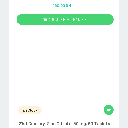
Rated
5.00
160.00 DH
out of 5
AJOUTER AU PANIER
En Stock
21st Century, Zinc Citrate, 50 mg, 60 Tablets