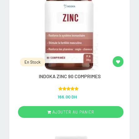
En Stock
INDOKA ZINC 90 COMPRIMES
Rated
5.00
166.00 DH
out of 5
AJOUTER AU PANIER