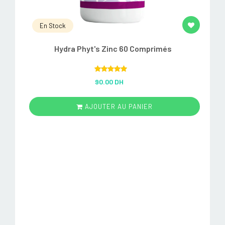
En Stock
Hydra Phyt's Zinc 60 Comprimés
Rated
5.00
90.00 DH
out of 5
AJOUTER AU PANIER