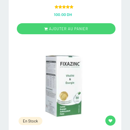
Rated
5.00
100.00 DH
out of 5
AJOUTER AU PANIER
En Stock