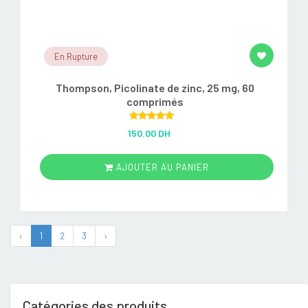
En Rupture
Thompson, Picolinate de zinc, 25 mg, 60
comprimés
Rated
5.00
150.00 DH
out of 5
AJOUTER AU PANIER
‹
1
2
3
›
Catégories des produits