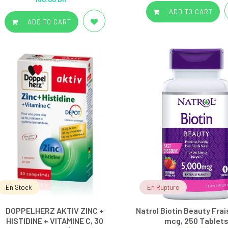
out of 5
ADD TO CART
ADD TO CART
En Stock
En Rupture
DOPPELHERZ AKTIV ZINC +
Natrol Biotin Beauty Frai
HISTIDINE + VITAMINE C, 30
mcg, 250 Tablet