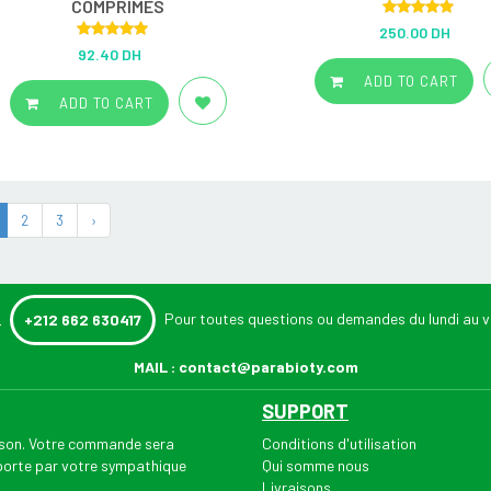
COMPRIMÉS
Rated
5.00
250.00 DH
out of 5
Rated
5.00
92.40 DH
out of 5
ADD TO CART
ADD TO CART
2
3
›
:
Pour toutes questions ou demandes du lundi au v
+212 662 630417
MAIL :
contact@parabioty.com
SUPPORT
aison. Votre commande sera
Conditions d'utilisation
 porte par votre sympathique
Qui somme nous
Livraisons