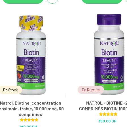
En Stock
En Rupture
Natrol, Biotine, concentration
NATROL - BIOTINE -
aximale, fraise, 10 000 mcg, 60
COMPRIMÉS BIOTIN 100
comprimés
Rated
5.00
350.00 DH
out of 5
Rated
5.00
180.00 DH