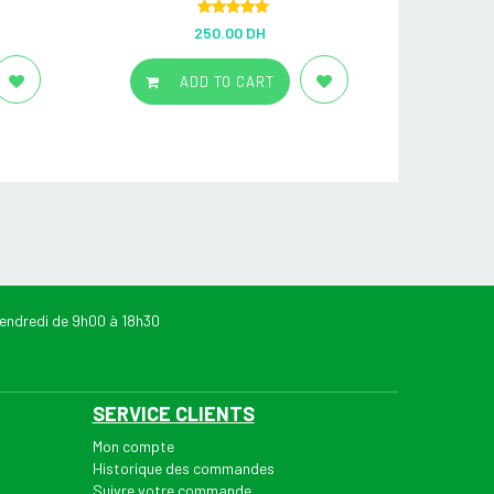
Rated
5.00
250.00 DH
out of 5
ADD TO CART
endredi de 9h00 à 18h30
SERVICE CLIENTS
Mon compte
Historique des commandes
Suivre votre commande