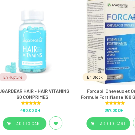
En Rupture
En Stock
UGARBEAR HAIR - HAIR VITAMINS
Forcapil Cheveux et O
60 COMPRIMÉS
Formule Fortifiante 180
Rated
5.00
Rated
5.00
460.00 DH
357.00 DH
out of 5
out of 5
ADD TO CART
ADD TO CART