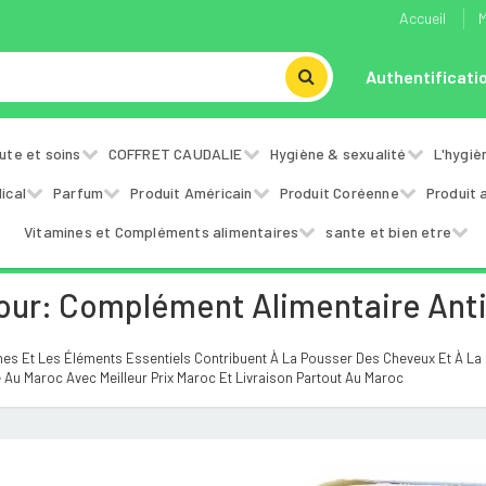
Accueil
M
Authentificati
ute et soins
COFFRET CAUDALIE
Hygiène & sexualité
L'hygiè
ical
Parfum
Produit Américain
Produit Coréenne
Produit 
Vitamines et Compléments alimentaires
sante et bien etre
our: Complément Alimentaire Ant
s Et Les Éléments Essentiels Contribuent À La Pousser Des Cheveux Et À La Fo
Au Maroc Avec Meilleur Prix Maroc Et Livraison Partout Au Maroc