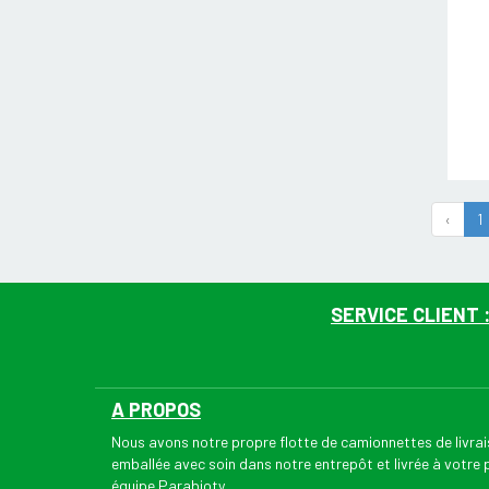
‹
1
SERVICE CLIENT 
A PROPOS
Nous avons notre propre flotte de camionnettes de livr
emballée avec soin dans notre entrepôt et livrée à votre
équipe Parabioty.