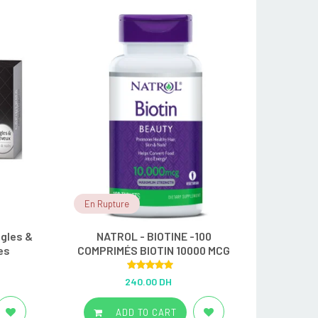
En Rupture
gles &
NATROL - BIOTINE -100
es
COMPRIMÉS BIOTIN 10000 MCG
Rated
5.00
240.00 DH
out of 5
ADD TO CART