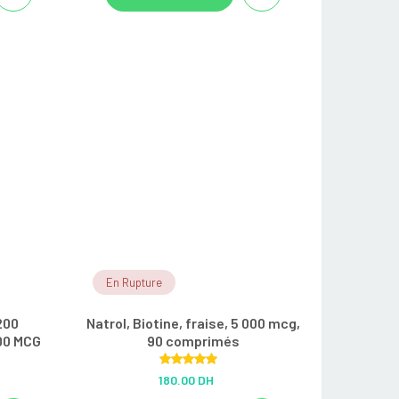
En Rupture
200
Natrol, Biotine, fraise, 5 000 mcg,
00 MCG
90 comprimés
Rated
5.00
180.00 DH
out of 5