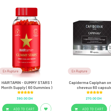
En Rupture
En Rupture
HAIRTAMIN - GUMMY STARS 1
Capiderma Capiphan on
Month Supply ( 60 Gummies )
cheveux 60 capsul
Rated
5.00
Rated
5.00
390.00 DH
270.00 DH
out of 5
out of 5
ADD TO CART
ADD TO CART