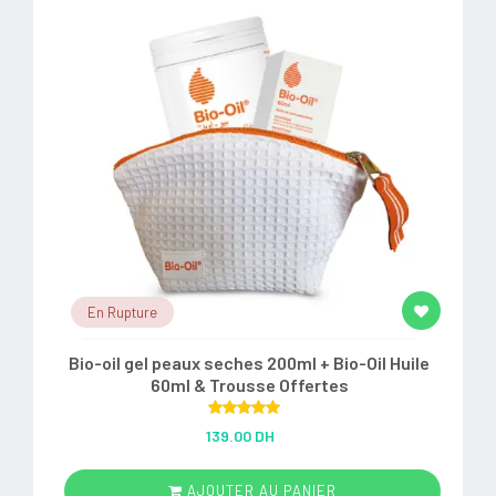
En Rupture
Bio-oil gel peaux seches 200ml + Bio-Oil Huile
60ml & Trousse Offertes
Rated
5.00
139.00 DH
out of 5
AJOUTER AU PANIER