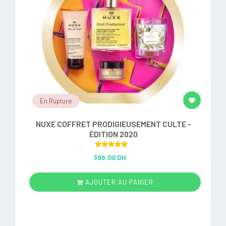
En Rupture
NUXE COFFRET PRODIGIEUSEMENT CULTE -
ÉDITION 2020
Rated
5.00
396.00 DH
out of 5
AJOUTER AU PANIER