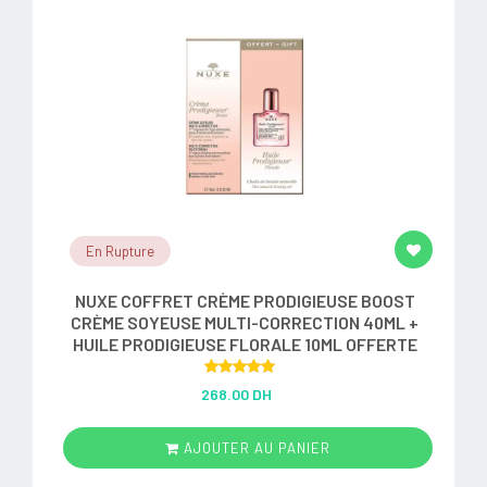
En Rupture
NUXE COFFRET CRÈME PRODIGIEUSE BOOST
CRÈME SOYEUSE MULTI-CORRECTION 40ML +
HUILE PRODIGIEUSE FLORALE 10ML OFFERTE
Rated
5.00
268.00 DH
out of 5
AJOUTER AU PANIER