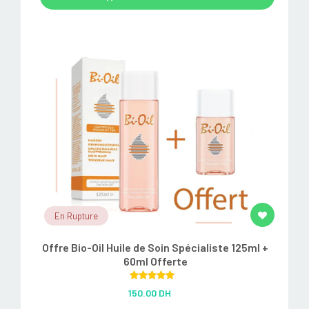
En Rupture
Offre Bio-Oil Huile de Soin Spécialiste 125ml +
60ml Offerte
Rated
5.00
150.00 DH
out of 5