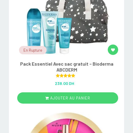
En Rupture
Pack Essentiel Avec sac gratuit – Bioderma
ABCDERM
Rated
5.00
238.00 DH
out of 5
AJOUTER AU PANIER