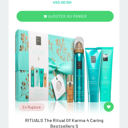
450.00 DH
out of 5
AJOUTER AU PANIER
En Rupture
RITUALS The Ritual Of Karma 4 Caring
Bestsellers S