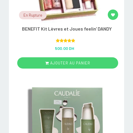
En Rupture
BENEFIT Kit Lèvres et Joues feelin' DANDY
Rated
5.00
500.00 DH
out of 5
AJOUTER AU PANIER