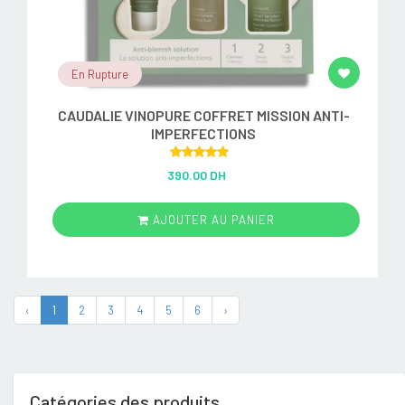
En Rupture
CAUDALIE VINOPURE COFFRET MISSION ANTI-
IMPERFECTIONS
Rated
5.00
390.00 DH
out of 5
AJOUTER AU PANIER
‹
1
2
3
4
5
6
›
Catégories des produits