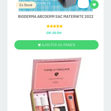
En Stock
BIODERMA ABCDERM SAC MATERNITE 2022
Rated
5.00
291.00 DH
out of 5
AJOUTER AU PANIER