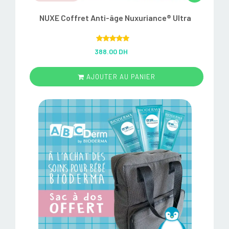
NUXE Coffret Anti-âge Nuxuriance® Ultra
Rated
5.00
388.00 DH
out of 5
AJOUTER AU PANIER