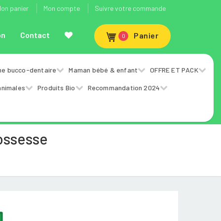
on panier
Mon compte
Suivre votre commande
on
Contact
Panier
0
ne bucco-dentaire
Maman bébé & enfant
OFFRE ET PACK
animales
Produits Bio
Recommandation 2024
ossesse