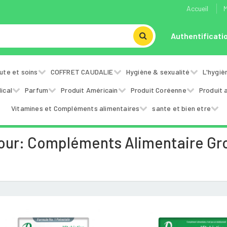
Accueil
M
Authentificati
ute et soins
COFFRET CAUDALIE
Hygiène & sexualité
L'hygiè
ical
Parfum
Produit Américain
Produit Coréenne
Produit 
Vitamines et Compléments alimentaires
sante et bien etre
our: Compléments Alimentaire Gr