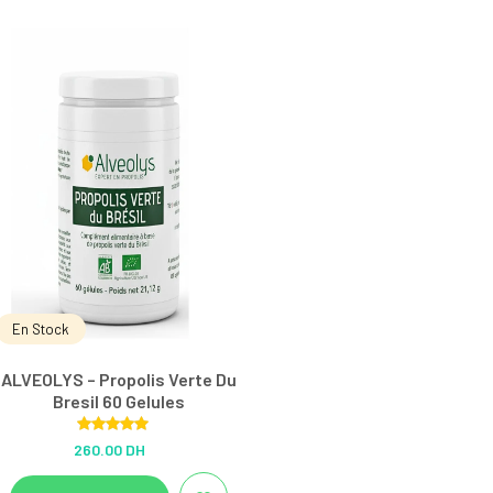
En Stock
ALVEOLYS – Propolis Verte Du
Bresil 60 Gelules
Rated
5.00
260.00 DH
out of 5