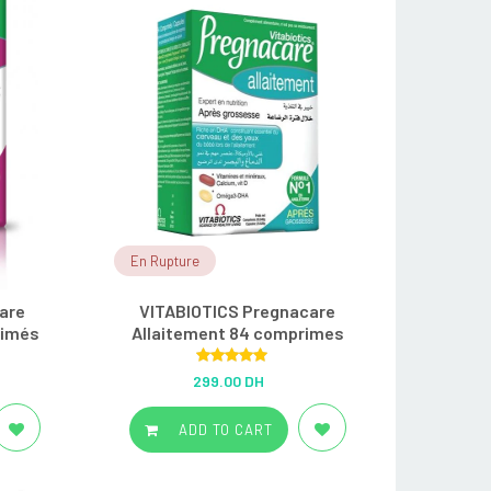
En Rupture
are
VITABIOTICS Pregnacare
rimés
Allaitement 84 comprimes
Rated
5.00
299.00 DH
out of 5
ADD TO CART