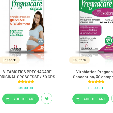
En Stock
En Stock
VITABIOTICS PREGNACARE
Vitabiotics Pregnac
ORIGINAL GROSSESSE / 30 CPS
Conception, 30 comp
Rated
5.00
Rated
5.00
108.00 DH
119.00 DH
out of 5
out of 5
ADD TO CART
ADD TO CART