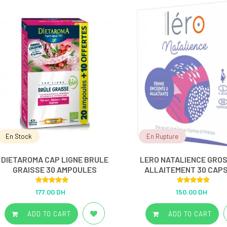
En Stock
En Rupture
DIETAROMA CAP LIGNE BRULE
LERO NATALIENCE GRO
GRAISSE 30 AMPOULES
ALLAITEMENT 30 CAP
Rated
5.00
Rated
5.00
177.00 DH
150.00 DH
out of 5
out of 5
ADD TO CART
ADD TO CART