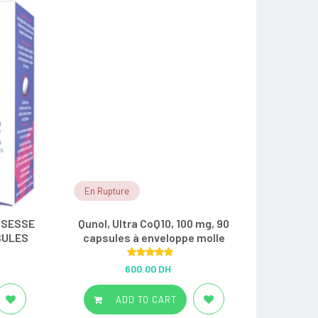
En Rupture
SSESSE
Qunol, Ultra CoQ10, 100 mg, 90
SULES
capsules à enveloppe molle
Rated
5.00
600.00 DH
out of 5
ADD TO CART