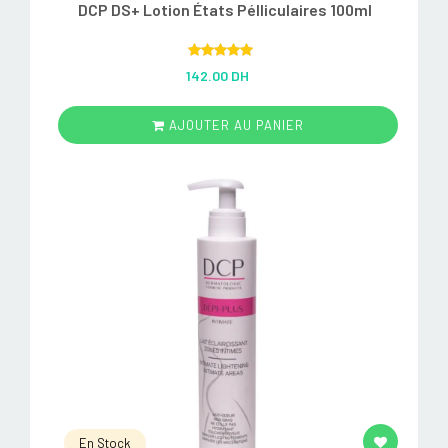
DCP DS+ Lotion États Pélliculaires 100ml
Rated
5.00
142.00 DH
out of 5
AJOUTER AU PANIER
En Stock