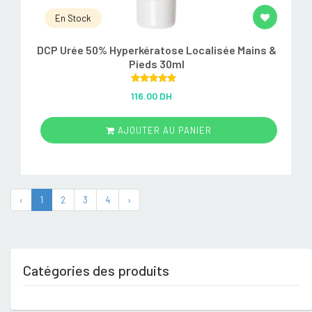
En Stock
DCP Urée 50% Hyperkératose Localisée Mains &
Pieds 30ml
Rated
5.00
116.00 DH
out of 5
AJOUTER AU PANIER
‹
1
2
3
4
›
Catégories des produits