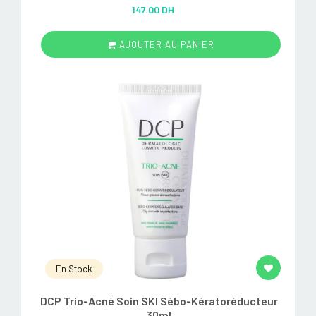
Rated
5.00
147.00 DH
out of 5
AJOUTER AU PANIER
En Stock
DCP Trio-Acné Soin SKI Sébo-Kératoréducteur
30ml