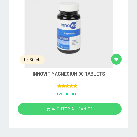
En Stock
INNOVIT MAGNESIUM 90 TABLETS
Rated
5.00
120.00 DH
out of 5
AJOUTER AU PANIER