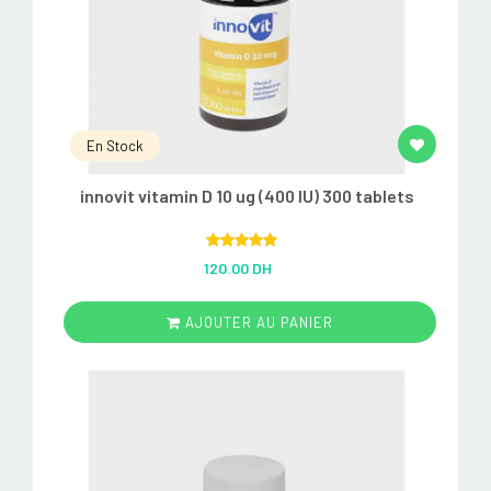
En Stock
innovit vitamin D 10 ug (400 IU) 300 tablets
Rated
5.00
120.00 DH
out of 5
AJOUTER AU PANIER