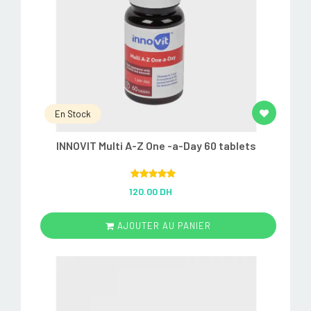
En Stock
INNOVIT Multi A-Z One -a-Day 60 tablets
Rated
5.00
120.00 DH
out of 5
AJOUTER AU PANIER