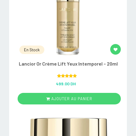
En Stock
Lancior Or Crème Lift Yeux Intemporel – 20ml
Rated
5.00
499.00 DH
out of 5
AJOUTER AU PANIER