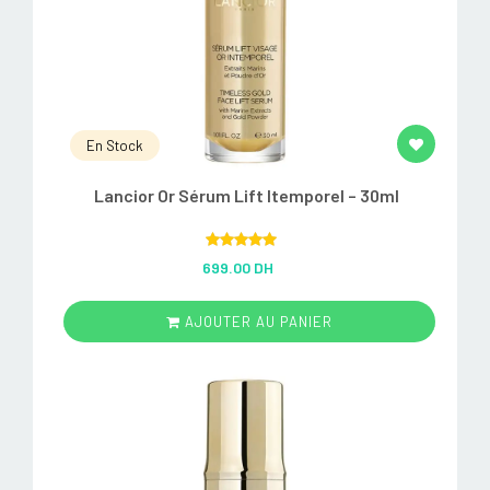
En Stock
Lancior Or Sérum Lift Itemporel – 30ml
Rated
5.00
699.00 DH
out of 5
AJOUTER AU PANIER