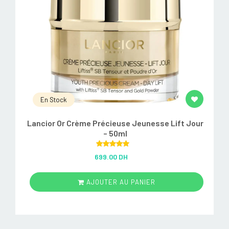
En Stock
Lancior Or Crème Précieuse Jeunesse Lift Jour
– 50ml
Rated
5.00
699.00 DH
out of 5
AJOUTER AU PANIER