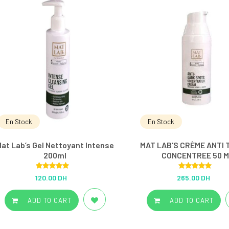
En Stock
En Stock
at Lab’s Gel Nettoyant Intense
MAT LAB'S CRÈME ANTI
200ml
CONCENTREE 50 M
Rated
5.00
Rated
5.00
120.00 DH
265.00 DH
out of 5
out of 5
ADD TO CART
ADD TO CART