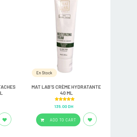
En Stock
 TACHES
MAT LAB'S CRÈME HYDRATANTE
L
40 ML
Rated
5.00
135.00 DH
out of 5
ADD TO CART