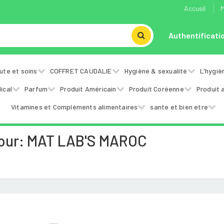
Accueil
M
Authentificati
ute et soins
COFFRET CAUDALIE
Hygiène & sexualité
L'hygiè
ical
Parfum
Produit Américain
Produit Coréenne
Produit 
Vitamines et Compléments alimentaires
sante et bien etre
Pour: MAT LAB'S MAROC