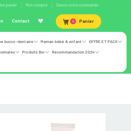
on panier
Mon compte
Suivre votre commande
on
Contact
Panier
0
ne bucco-dentaire
Maman bébé & enfant
OFFRE ET PACK
animales
Produits Bio
Recommandation 2024