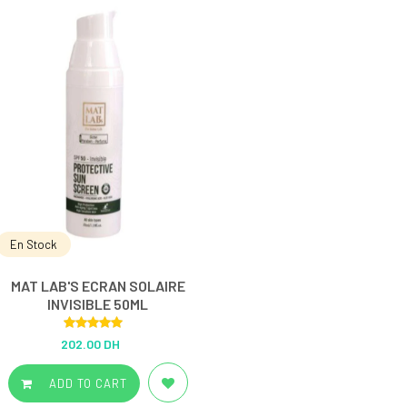
En Stock
MAT LAB'S ECRAN SOLAIRE
INVISIBLE 50ML
Rated
5.00
202.00 DH
out of 5
ADD TO CART