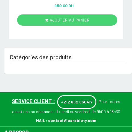
Rated
5.00
450.00 DH
out of 5
AJOUTER AU PANIER
Catégories des produits
SERVICE CLIENT :
Pour toutes
+212 662 630417
questions ou demandes du lundi au vendredi de 9h00 à 18h30
MAIL :
contact@parabioty.com