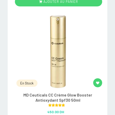
AJOUTER AU PANIER
En Stock
MD Ceuticals CC Crème Glow Booster
Antioxydant Spf30 50ml
Rated
5.00
450.00 DH
out of 5