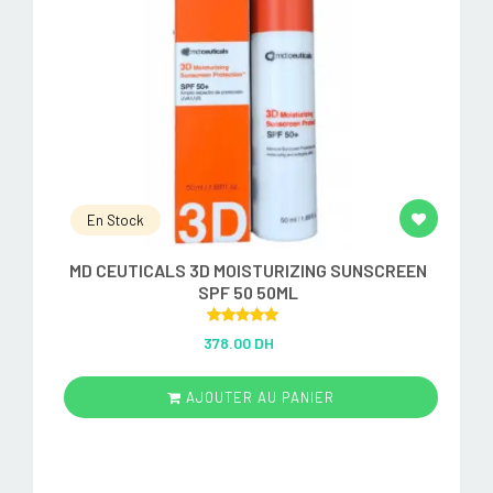
En Stock
MD CEUTICALS 3D MOISTURIZING SUNSCREEN
SPF 50 50ML
Rated
5.00
378.00 DH
out of 5
AJOUTER AU PANIER