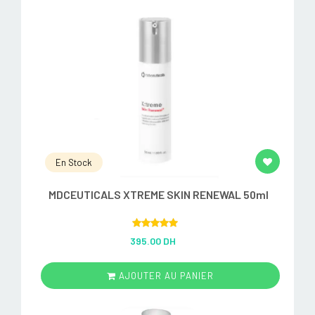
En Stock
MDCEUTICALS XTREME SKIN RENEWAL 50ml
Rated
5.00
395.00 DH
out of 5
AJOUTER AU PANIER