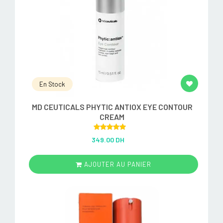
En Stock
MD CEUTICALS PHYTIC ANTIOX EYE CONTOUR
CREAM
Rated
5.00
349.00 DH
out of 5
AJOUTER AU PANIER