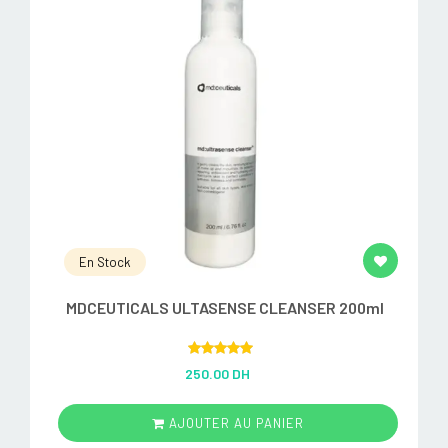
En Stock
MDCEUTICALS ULTASENSE CLEANSER 200ml
Rated
5.00
250.00 DH
out of 5
AJOUTER AU PANIER