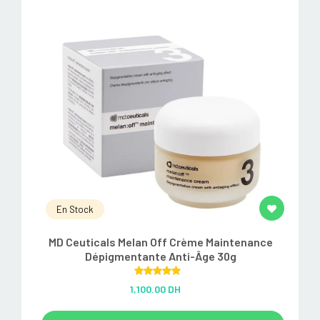
En Stock
MD Ceuticals Melan Off Crème Maintenance
Dépigmentante Anti-Âge 30g
Rated
5.00
1,100.00 DH
out of 5