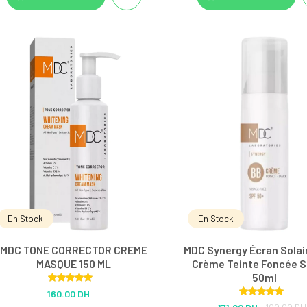
En Stock
En Stock
MDC TONE CORRECTOR CREME
MDC Synergy Écran Solai
MASQUE 150 ML
Crème Teinte Foncée S
50ml
Rated
5.00
160.00 DH
out of 5
Rated
5.00