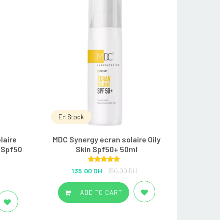
En Stock
laire
MDC Synergy ecran solaire Oily
 Spf50
Skin Spf50+ 50ml
Rated
5.00
135.00 DH
150.00 DH
out of 5
H
ADD TO CART