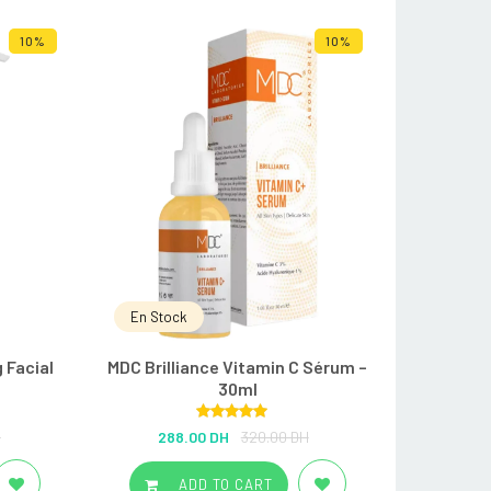
10%
10%
En Stock
 Facial
MDC Brilliance Vitamin C Sérum –
30ml
Rated
5.00
H
288.00 DH
320.00 DH
out of 5
ADD TO CART