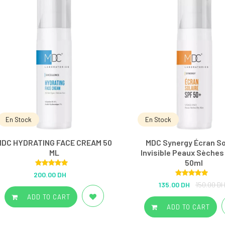
En Stock
En Stock
MDC HYDRATING FACE CREAM 50
MDC Synergy Écran So
ML
Invisible Peaux Sèches
50ml
Rated
5.00
200.00 DH
out of 5
Rated
5.00
135.00 DH
150.00 D
out of 5
ADD TO CART
ADD TO CART