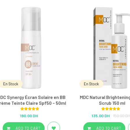
En Stock
En Stock
DC Synergy Écran Solaire en BB
MDC Natural Brightening
rème Teinte Claire Spf50 – 50ml
Scrub 150 ml
Rated
5.00
Rated
5.00
190.00 DH
135.00 DH
150.00 D
out of 5
out of 5
ADD TO CART
ADD TO CART