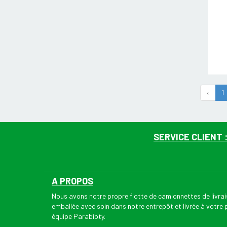
‹
1
SERVICE CLIENT 
A PROPOS
Nous avons notre propre flotte de camionnettes de livr
emballée avec soin dans notre entrepôt et livrée à votre
équipe Parabioty.