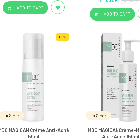
171.00 DH
190.00 DH
out of 5
ADD TO CART
ADD TO CART
10%
En Stock
En Stock
MDC MAGICAN Crème Anti-Acné
MDC MAGICANCrème-M
50ml
Anti-Acné 150ml