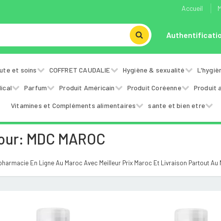
Accueil
M
Authentificati
ute et soins
COFFRET CAUDALIE
Hygiène & sexualité
L'hygiè
ical
Parfum
Produit Américain
Produit Coréenne
Produit 
Vitamines et Compléments alimentaires
sante et bien etre
Pour: MDC MAROC
harmacie En Ligne Au Maroc Avec Meilleur Prix Maroc Et Livraison Partout Au