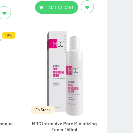
ADD TO CART
10%
En Stock
asque
MDC Intensive Pore Minimizing
Toner 150ml