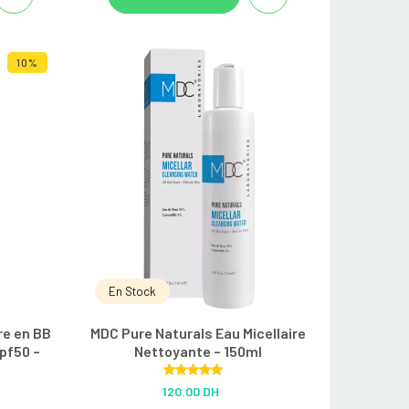
10%
En Stock
re en BB
MDC Pure Naturals Eau Micellaire
pf50 –
Nettoyante – 150ml
Rated
5.00
120.00 DH
out of 5