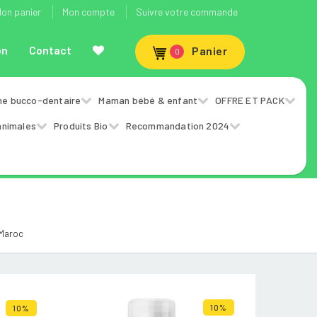
on panier
Mon compte
Suivre votre commande
on
Contact
Panier
0
ne bucco-dentaire
Maman bébé & enfant
OFFRE ET PACK
animales
Produits Bio
Recommandation 2024
 Maroc
10%
10%