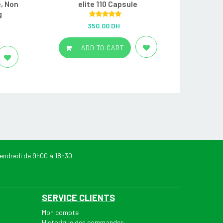
, Non
elite 110 Capsule
g
Rated
5.00
350.00 DH
out of 5
ADD TO CART
endredi de 9h00 à 18h30
SERVICE CLIENTS
Mon compte
Historique des commandes