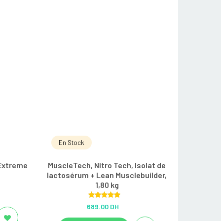
En Stock
Extreme
MuscleTech, Nitro Tech, Isolat de
lactosérum + Lean Musclebuilder,
1,80 kg
Rated
5.00
689.00 DH
out of 5