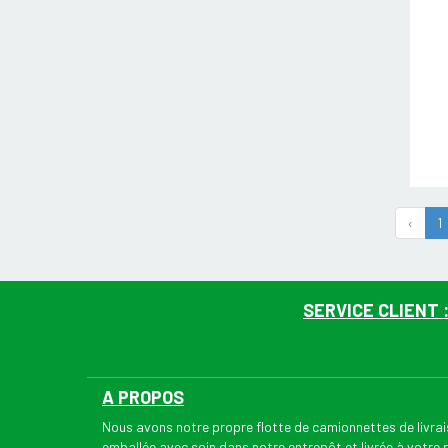
‹
1
SERVICE CLIENT 
A PROPOS
Nous avons notre propre flotte de camionnettes de livr
emballée avec soin dans notre entrepôt et livrée à votre