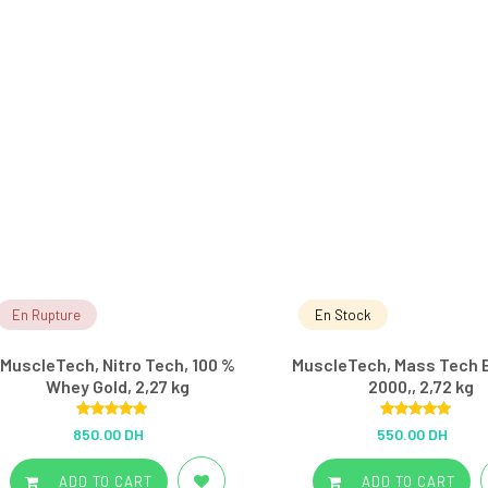
En Rupture
En Stock
MuscleTech, Nitro Tech, 100 %
MuscleTech, Mass Tech 
Whey Gold, 2,27 kg
2000,, 2,72 kg
Rated
5.00
Rated
5.00
850.00 DH
550.00 DH
out of 5
out of 5
ADD TO CART
ADD TO CART