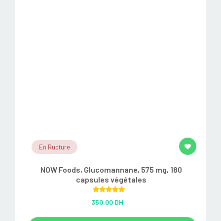
En Rupture
NOW Foods, Glucomannane, 575 mg, 180
capsules végétales
Rated
5.00
350.00 DH
out of 5