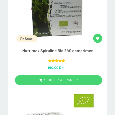
En Stock
Nutrimax Spiruline Bio 240 comprimés
Rated
5.00
160.00 DH
out of 5
AJOUTER AU PANIER