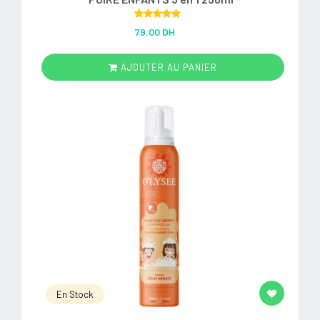
Rated
5.00
79.00 DH
out of 5
AJOUTER AU PANIER
En Stock