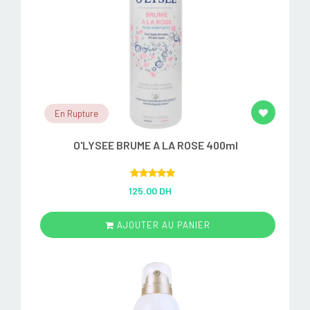
En Rupture
O'LYSEE BRUME A LA ROSE 400ml
Rated
5.00
125.00 DH
out of 5
AJOUTER AU PANIER