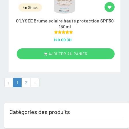
En Stock
O'LYSEE Brume solaire haute protection SPF30
150ml
Rated
5.00
149.00 DH
out of 5
AJOUTER AU PANIER
‹
1
2
›
Catégories des produits