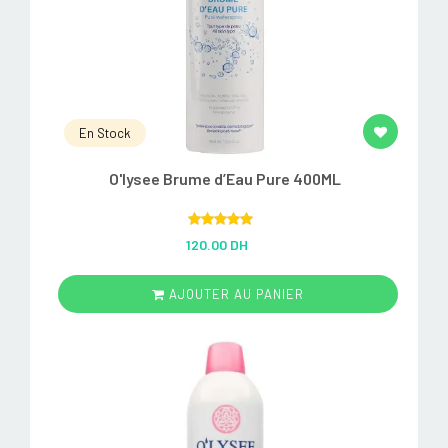
En Stock
O'lysee Brume d’Eau Pure 400ML
Rated
5.00
120.00 DH
out of 5
AJOUTER AU PANIER