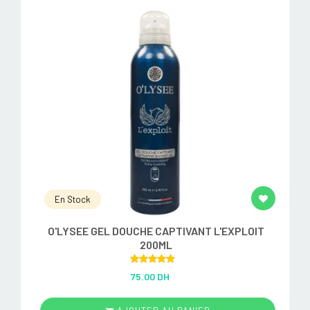
En Stock
O'LYSEE GEL DOUCHE CAPTIVANT L'EXPLOIT
200ML
Rated
5.00
75.00 DH
out of 5