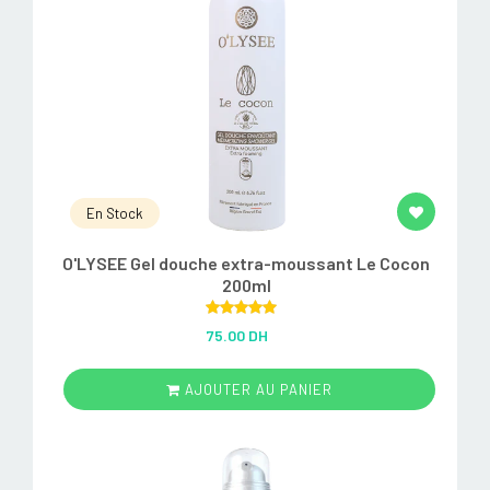
En Stock
O'LYSEE Gel douche extra-moussant Le Cocon
200ml
Rated
5.00
75.00 DH
out of 5
AJOUTER AU PANIER