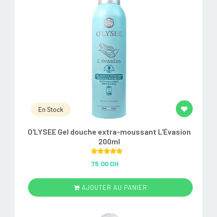
En Stock
O'LYSEE Gel douche extra-moussant L'Évasion
200ml
Rated
5.00
75.00 DH
out of 5
AJOUTER AU PANIER