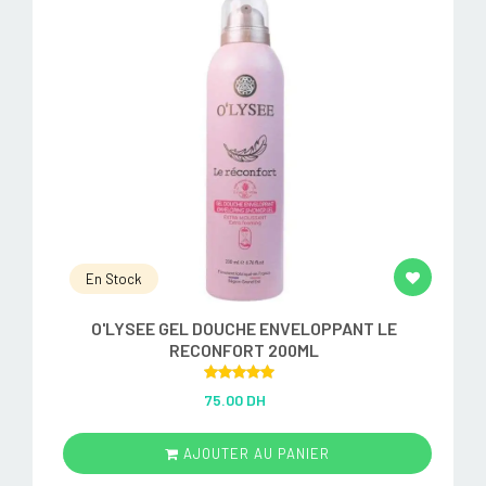
En Stock
O'LYSEE GEL DOUCHE ENVELOPPANT LE
RECONFORT 200ML
Rated
5.00
75.00 DH
out of 5
AJOUTER AU PANIER