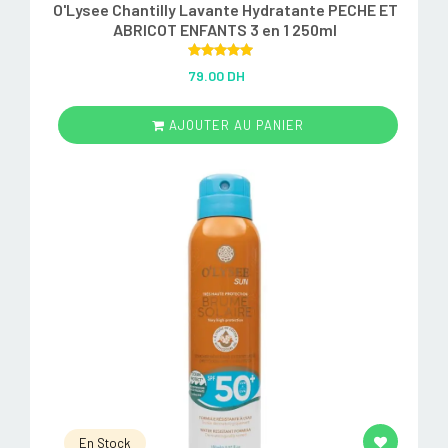
O'Lysee Chantilly Lavante Hydratante PECHE ET
ABRICOT ENFANTS 3 en 1 250ml
Rated
5.00
79.00 DH
out of 5
AJOUTER AU PANIER
En Stock