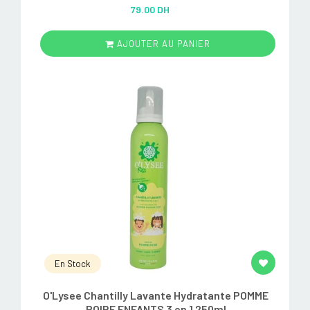
Rated
5.00
79.00 DH
out of 5
AJOUTER AU PANIER
En Stock
O'Lysee Chantilly Lavante Hydratante POMME
POIRE ENFANTS 3 en 1 250ml