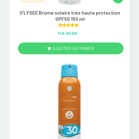
O'LYSEE Brume solaire très haute protection
SPF50 150 ml
Rated
5.00
149.00 DH
out of 5
AJOUTER AU PANIER