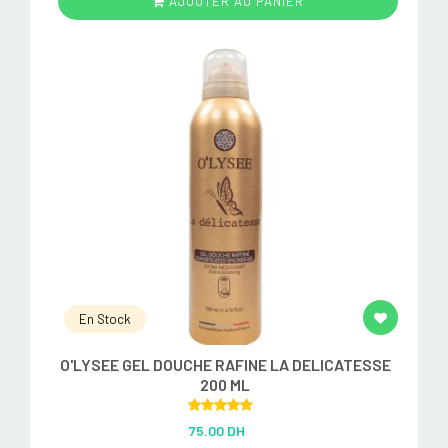
AJOUTER AU PANIER
En Stock
O'LYSEE GEL DOUCHE RAFINE LA DELICATESSE
200 ML
Rated
5.00
75.00 DH
out of 5