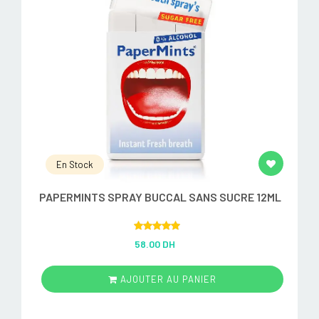
En Stock
PAPERMINTS SPRAY BUCCAL SANS SUCRE 12ML
Rated
5.00
58.00 DH
out of 5
AJOUTER AU PANIER