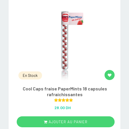
En Stock
Cool Caps fraise PaperMints 18 capsules
rafraichissantes
Rated
5.00
28.00 DH
out of 5
AJOUTER AU PANIER