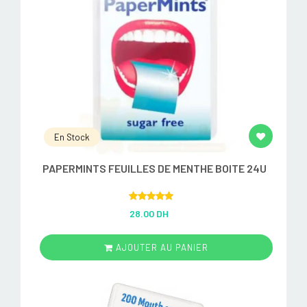
En Stock
PAPERMINTS FEUILLES DE MENTHE BOITE 24U
Rated
5.00
28.00 DH
out of 5
AJOUTER AU PANIER