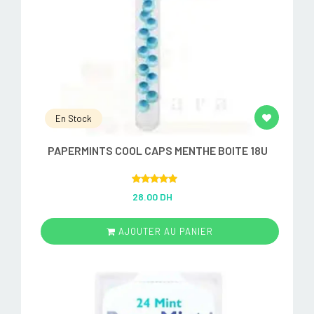
En Stock
PAPERMINTS COOL CAPS MENTHE BOITE 18U
Rated
5.00
28.00 DH
out of 5
AJOUTER AU PANIER