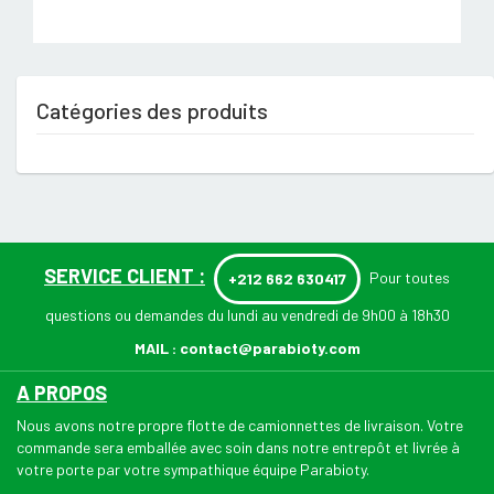
Catégories des produits
SERVICE CLIENT :
Pour toutes
+212 662 630417
questions ou demandes du lundi au vendredi de 9h00 à 18h30
MAIL :
contact@parabioty.com
A PROPOS
Nous avons notre propre flotte de camionnettes de livraison. Votre
commande sera emballée avec soin dans notre entrepôt et livrée à
votre porte par votre sympathique équipe Parabioty.