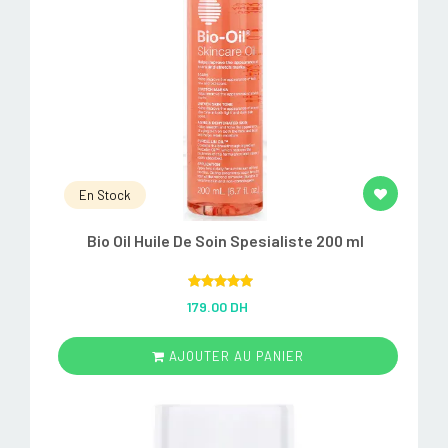
En Stock
Bio Oil Huile De Soin Spesialiste 200 ml
Rated
5.00
179.00 DH
out of 5
AJOUTER AU PANIER