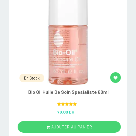
En Stock
Bio Oil Huile De Soin Spesialiste 60ml
Rated
5.00
79.00 DH
out of 5
AJOUTER AU PANIER