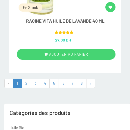
En Stock
RACINE VITA HUILE DE LAVANDE 40 ML
Rated
5.00
27.00 DH
out of 5
AJOUTER AU PANIER
‹
1
2
3
4
5
6
7
8
›
Catégories des produits
Huile Bio