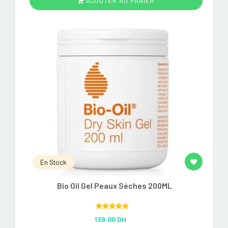
AJOUTER AU PANIER
En Stock
Bio Oil Gel Peaux Sèches 200ML
Rated
5.00
139.00 DH
out of 5