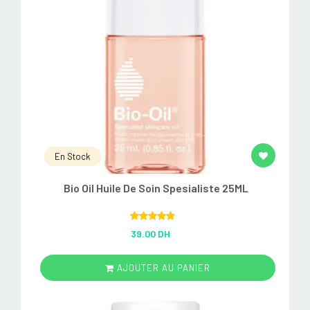
En Stock
Bio Oil Huile De Soin Spesialiste 25ML
Rated
5.00
39.00 DH
out of 5
AJOUTER AU PANIER