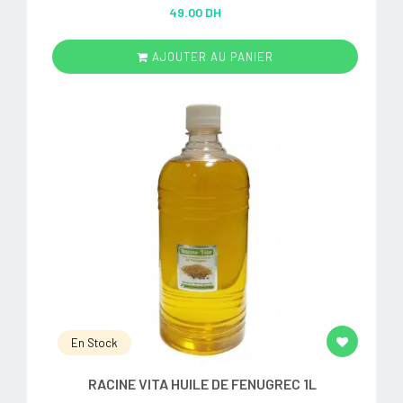
Rated
5.00
49.00 DH
out of 5
AJOUTER AU PANIER
En Stock
RACINE VITA HUILE DE FENUGREC 1L