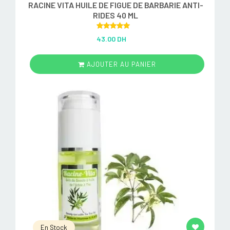
RACINE VITA HUILE DE FIGUE DE BARBARIE ANTI-
RIDES 40 ML
Rated
5.00
43.00 DH
out of 5
AJOUTER AU PANIER
En Stock