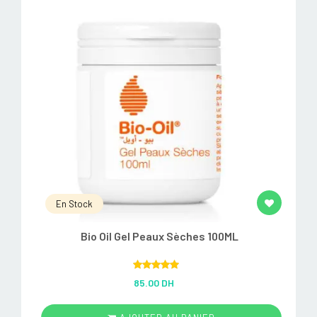
En Stock
Bio Oil Gel Peaux Sèches 100ML
Rated
5.00
85.00 DH
out of 5