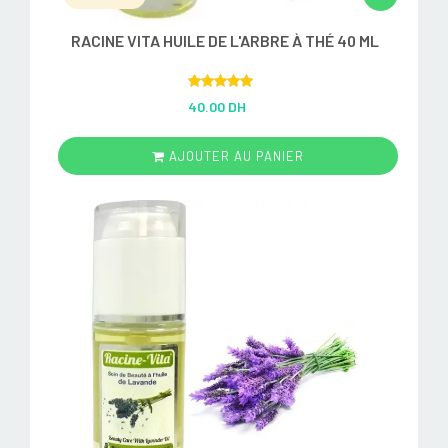
RACINE VITA HUILE DE L'ARBRE À THÉ 40 ML
Rated
5.00
40.00 DH
out of 5
AJOUTER AU PANIER