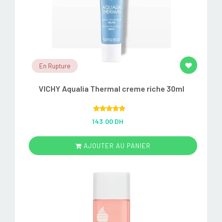
En Rupture
VICHY Aqualia Thermal creme riche 30ml
Rated
5.00
143.00 DH
out of 5
AJOUTER AU PANIER