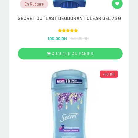
En Rupture
SECRET OUTLAST DEODORANT CLEAR GEL 73 G
Rated
5.00
100.00 DH
150.00 DH
out of 5
AJOUTER AU PANIER
-50 DH