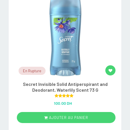
En Rupture
Secret Invisible Solid Antiperspirant and
Deodorant, Waterlily Scent 73 G
Rated
5.00
100.00 DH
out of 5
AJOUTER AU PANIER