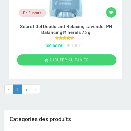
En Rupture
Secret Gel Déodorant Relaxing Lavender PH
Balancing Minerals 73 g
Rated
5.00
100.00 DH
150.00 DH
out of 5
AJOUTER AU PANIER
‹
1
2
›
Catégories des produits