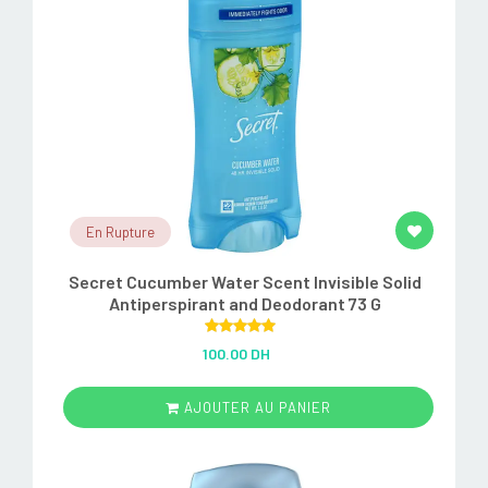
En Rupture
Secret Cucumber Water Scent Invisible Solid
Antiperspirant and Deodorant 73 G
Rated
5.00
100.00 DH
out of 5
AJOUTER AU PANIER