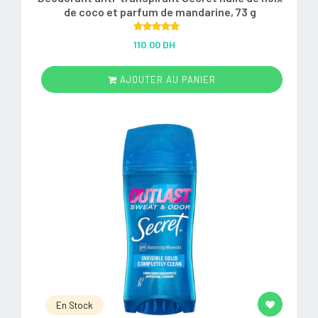
de coco et parfum de mandarine, 73 g
Rated
5.00
110.00 DH
out of 5
AJOUTER AU PANIER
En Stock