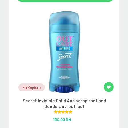
En Rupture
Secret Invisible Solid Antiperspirant and
Deodorant, out last
Rated
5.00
150.00 DH
out of 5