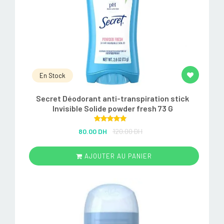
En Stock
Secret Déodorant anti-transpiration stick
Invisible Solide powder fresh 73 G
Rated
5.00
80.00 DH
120.00 DH
out of 5
AJOUTER AU PANIER