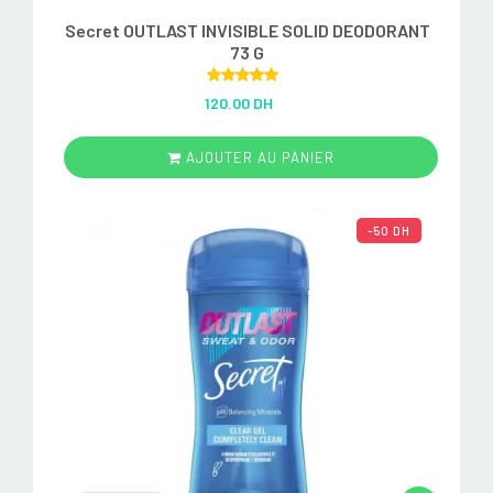
Secret OUTLAST INVISIBLE SOLID DEODORANT
73 G
Rated
5.00
120.00 DH
out of 5
AJOUTER AU PANIER
-50 DH