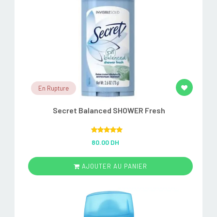
En Rupture
Secret Balanced SHOWER Fresh
Rated
5.00
80.00 DH
out of 5
AJOUTER AU PANIER