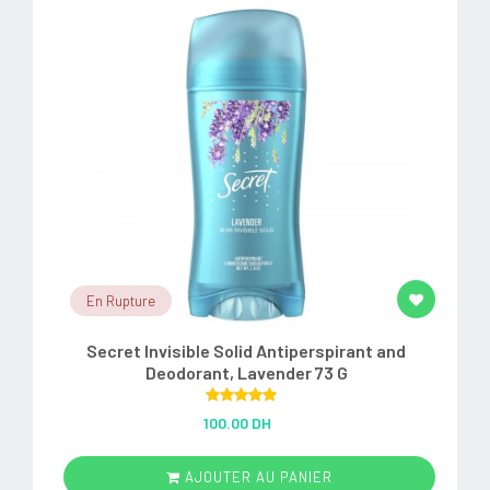
En Rupture
Secret Invisible Solid Antiperspirant and
Deodorant, Lavender 73 G
Rated
5.00
100.00 DH
out of 5
AJOUTER AU PANIER