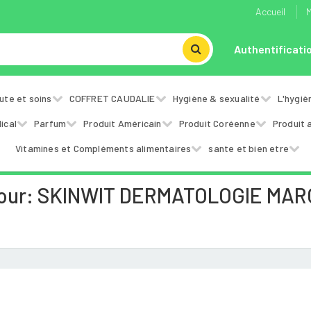
Accueil
M
Authentificati
ute et soins
COFFRET CAUDALIE
Hygiène & sexualité
L'hygiè
ical
Parfum
Produit Américain
Produit Coréenne
Produit 
Vitamines et Compléments alimentaires
sante et bien etre
Pour: SKINWIT DERMATOLOGIE MA