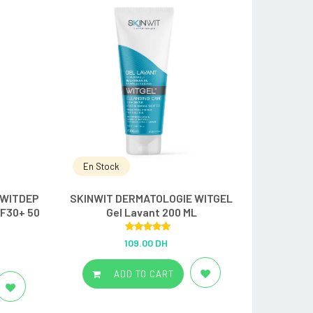
En Stock
 WITDEP
SKINWIT DERMATOLOGIE WITGEL
PF30+ 50
Gel Lavant 200 ML
Rated
5.00
109.00 DH
out of 5
ADD TO CART