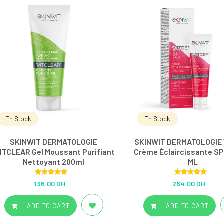
En Stock
En Stock
SKINWIT DERMATOLOGIE
SKINWIT DERMATOLOGIE
ITCLEAR Gel Moussant Purifiant
Crème Éclaircissante S
Nettoyant 200ml
ML
Rated
5.00
Rated
5.00
136.00 DH
264.00 DH
out of 5
out of 5
ADD TO CART
ADD TO CART