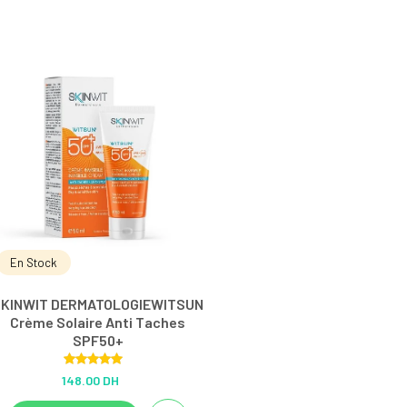
En Stock
SKINWIT DERMATOLOGIEWITSUN
Crème Solaire Anti Taches
SPF50+
Rated
5.00
148.00 DH
out of 5