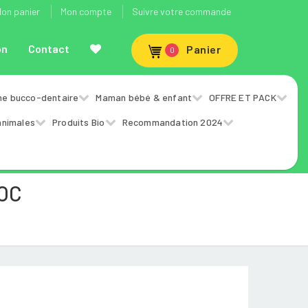
on panier
Mon compte
Suivre votre commande
on
Contact
Panier
0
ne bucco-dentaire
Maman bébé & enfant
OFFRE ET PACK
animales
Produits Bio
Recommandation 2024
ROC