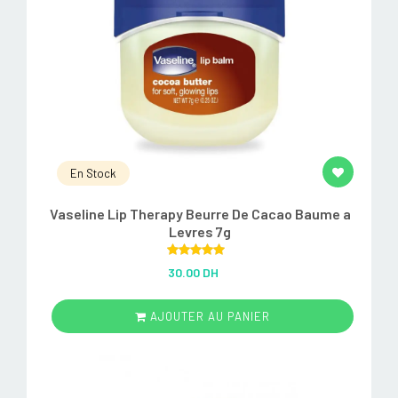
En Stock
Vaseline Lip Therapy Beurre De Cacao Baume a
Levres 7g
Rated
5.00
30.00 DH
out of 5
AJOUTER AU PANIER