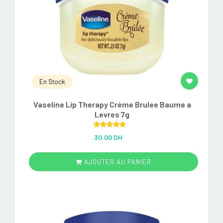
En Stock
Vaseline Lip Therapy Crème Brulee Baume a
Levres 7g
Rated
5.00
30.00 DH
out of 5
AJOUTER AU PANIER