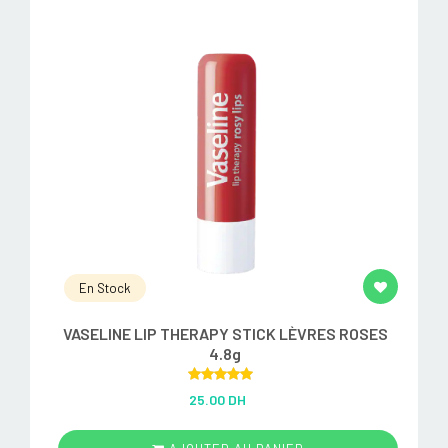
En Stock
VASELINE LIP THERAPY STICK LÈVRES ROSES
4.8g
Rated
5.00
25.00 DH
out of 5