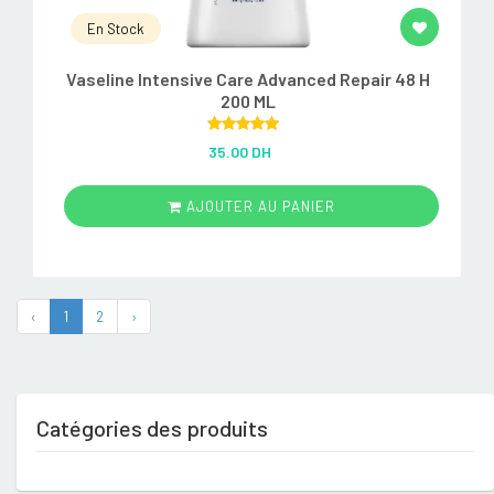
En Stock
Vaseline Intensive Care Advanced Repair 48 H
200 ML
Rated
5.00
35.00 DH
out of 5
AJOUTER AU PANIER
‹
1
2
›
Catégories des produits