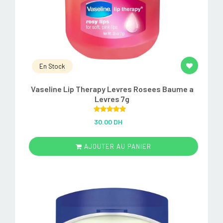
En Stock
Vaseline Lip Therapy Levres Rosees Baume a
Levres 7g
Rated
5.00
30.00 DH
out of 5
AJOUTER AU PANIER