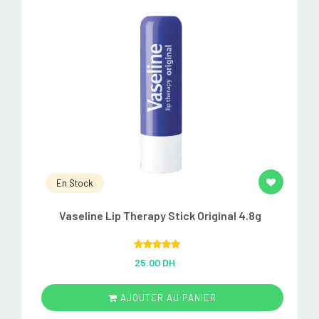
En Stock
Vaseline Lip Therapy Stick Original 4.8g
Rated
5.00
25.00 DH
out of 5
AJOUTER AU PANIER