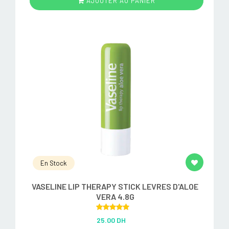
AJOUTER AU PANIER
En Stock
VASELINE LIP THERAPY STICK LEVRES D'ALOE
VERA 4.8G
Rated
5.00
25.00 DH
out of 5