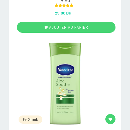
Rated
5.00
25.00 DH
out of 5
AJOUTER AU PANIER
En Stock