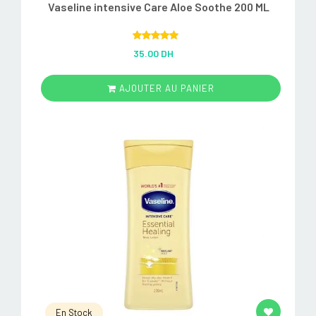
Vaseline intensive Care Aloe Soothe 200 ML
Rated
5.00
35.00 DH
out of 5
AJOUTER AU PANIER
En Stock