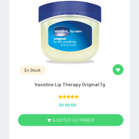
En Stock
Vaseline Lip Therapy Original 7g
Rated
5.00
30.00 DH
out of 5
AJOUTER AU PANIER