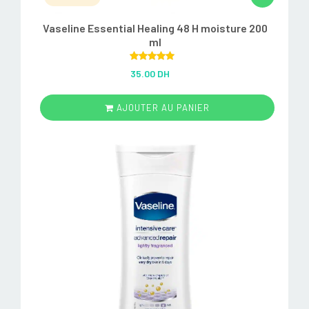
Vaseline Essential Healing 48 H moisture 200
ml
Rated
5.00
35.00 DH
out of 5
AJOUTER AU PANIER