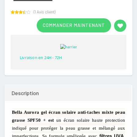
(
1
Avis client)
Rated
1
3.00
COMMANDER MAINTENANT
out of
5
based
on
customer
rating
Livraison en 24H - 72H
Description
Bella Aurora gel écran solaire anti-taches mixte peau
grasse SPF50 + est
un écran solaire haute protection
indiqué pour protéger la peau grasse et mélangé aux
filtres UVA,
imperfections. Sa formule améliorée avec