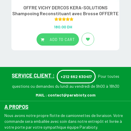
OFFRE VICHY DERCOS KERA-SOLUTIONS
Shampooing Reconstituant avec Brosse OFFERTE
Rated
5.00
180.00
DH
out of 5
ADD TO CART
SERVICE CLIENT :
Pour toutes
+212 662 630417
questions ou demandes du lundi au vendredi de 9h00 à 18h30
MAIL :
contact@parabioty.com
A PROPOS
Nous avons notre propre flotte de camionnettes de livraison. Votre
commande sera emballée avec soin dans notre entrepôt et livrée à
votre porte par votre sympathique équipe Parabioty.