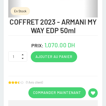
En Stock
COFFRET 2023 - ARMANI MY
WAY EDP 50ml
1,070.00 DH
PRIX:
AJOUTER AU PANIER
(
1
Avis client)
Rated
1
3.00
COMMANDER MAINTENANT
out of
5
based
on