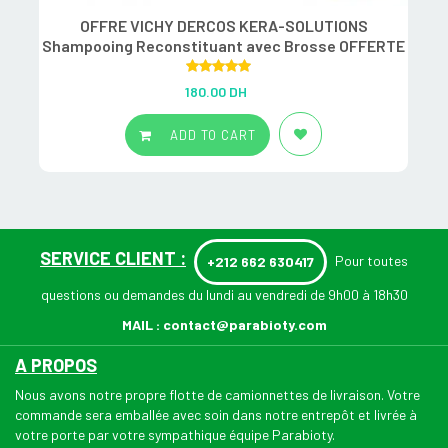
OFFRE VICHY DERCOS KERA-SOLUTIONS
Shampooing Reconstituant avec Brosse OFFERTE
Rated
5.00
180.00
DH
out of 5
ADD TO CART
SERVICE CLIENT :
Pour toutes
+212 662 630417
questions ou demandes du lundi au vendredi de 9h00 à 18h30
MAIL :
contact@parabioty.com
A PROPOS
Nous avons notre propre flotte de camionnettes de livraison. Votre
commande sera emballée avec soin dans notre entrepôt et livrée à
votre porte par votre sympathique équipe Parabioty.