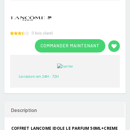
(
1
Avis client)
Rated
1
3.00
COMMANDER MAINTENANT
out of
5
based
on
customer
rating
Livraison en 24H - 72H
Description
COFFRET LANCOME IDOLE LE PARFUM 50ML+CREME