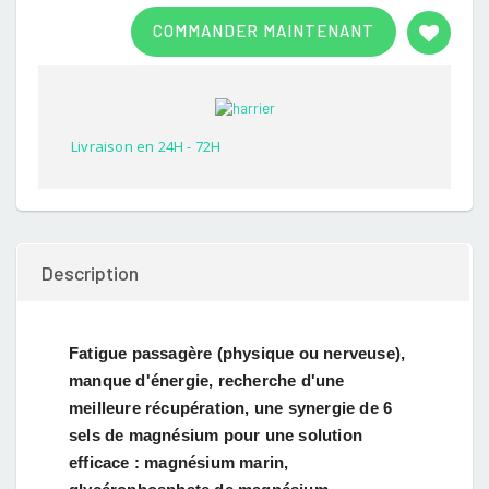
Rated
1
3.00
COMMANDER MAINTENANT
out of
5
based
on
customer
rating
Livraison en 24H - 72H
Description
Fatigue passagère (physique ou nerveuse),
manque d'énergie, recherche d'une
meilleure récupération, une synergie de 6
sels de magnésium pour une solution
efficace : magnésium marin,