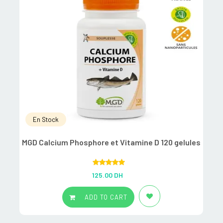
En Stock
MGD Calcium Phosphore et Vitamine D 120 gelules
S
1
Rated
5.00
125.00
DH
out of 5
ADD TO CART