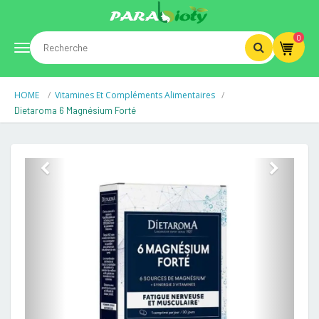
0
Toggle
HOME
Vitamines Et Compléments Alimentaires
navigation
Dietaroma 6 Magnésium Forté
Previous
Next