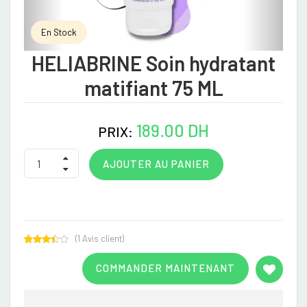
En Stock
HELIABRINE Soin hydratant
matifiant 75 ML
189.00 DH
PRIX:
AJOUTER AU PANIER
(
1
Avis client)
Rated
1
3.00
COMMANDER MAINTENANT
out of
5
based
on