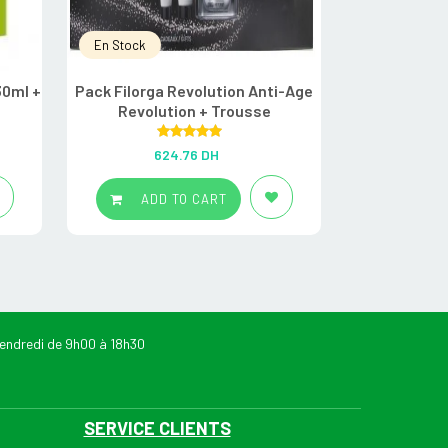
En Stock
En Stock
30ml +
Pack Filorga Revolution Anti-Age
Filorga Cof
Revolution + Trousse
Crè
Rated
5.00
R
624.76
DH
5
out of 5
ADD TO CART
ADD
endredi de 9h00 à 18h30
SERVICE CLIENTS