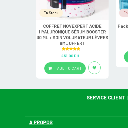
En Stock
En
COFFRET NOVEXPERT ACIDE
Pack
HYALURONIQUE SÉRUM BOOSTER
30 ML + SOIN VOLUMATEUR LÈVRES
8ML OFFERT
Rated
5.00
451.00
DH
out of 5
ADD TO CART
SERVICE CLIENT 
A PROPOS