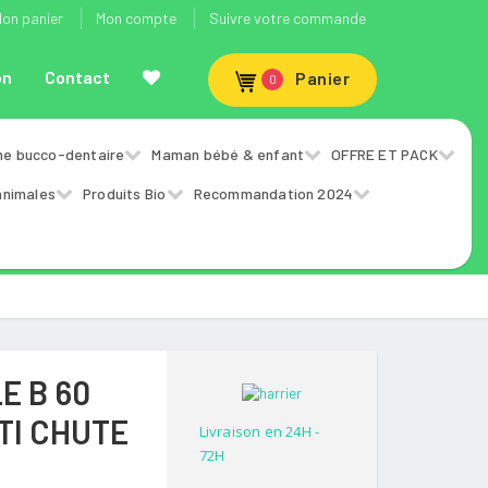
on panier
Mon compte
Suivre votre commande
on
Contact
Panier
0
ne bucco-dentaire
Maman bébé & enfant
OFFRE ET PACK
animales
Produits Bio
Recommandation 2024
E B 60
TI CHUTE
Livraison en 24H -
72H