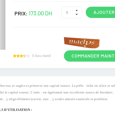
AJOUTER
173.00 DH
PRIX:
COMMANDER MAIN
(
1
Avis client)
1
Rated
3.00
out of
5
based
on
customer
 cheveux et ongles et préserver son capital osseux. La prêle : riche en silice et se
rating
der le capital osseux. L'ortie : est également une excellente source de bienfaits 
…), oligo-éléments (cuivre, zinc…), acides aminés essentiels et protéines.
S D'UTILISATION :