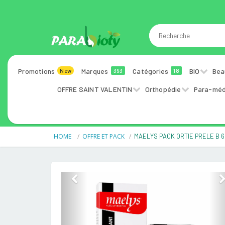
Promotions
Marques
Catégories
BIO
Bea
New
393
18
OFFRE SAINT VALENTIN
Orthopédie
Para-méd
HOME
OFFRE ET PACK
MAELYS PACK ORTIE PRELE B 6
Previous