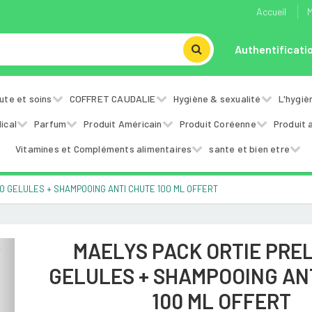
Accueil
M
Authentificati
ute et soins
COFFRET CAUDALIE
Hygiène & sexualité
L'hygiè
ical
Parfum
Produit Américain
Produit Coréenne
Produit 
Vitamines et Compléments alimentaires
sante et bien etre
0 GELULES + SHAMPOOING ANTI CHUTE 100 ML OFFERT
MAELYS PACK ORTIE PREL
Next
GELULES + SHAMPOOING AN
100 ML OFFERT