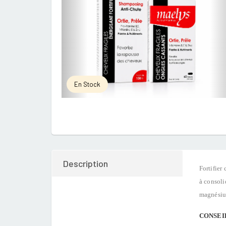
En Stock
Description
Fortifier
à consoli
magnésium
CONSEIL