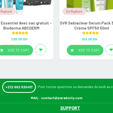
 Rupture
En Rupture
 Essentiel Avec sac gratuit –
SVR Sebiaclear Serum Pack 
Bioderma ABCDERM
Crème SPF50 50ml
Rated
5.00
Rated
5.00
238.00
DH
153.00
DH
out of 5
out of 5
ADD TO CART
ADD TO CART
:
Pour toutes questions ou demandes du lundi au v
+212 662 630417
MAIL :
contact@parabioty.com
SUPPORT