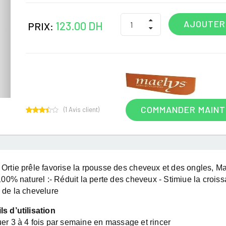
AJOUTER
123.00 DH
PRIX:
COMMANDER MAIN
(
1
Avis client)
1
Rated
3.00
out of
5
based
on
customer
Ortie prêle favorise la rpousse des cheveux et des ongles, M
rating
 100% naturel :- Réduit la perte des cheveux - Stimiue la croi
 de la chevelure
s d’utilisation
er 3 à 4 fois par semaine en massage et rincer