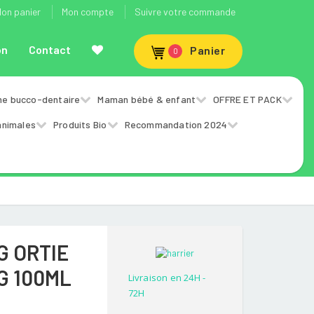
on panier
Mon compte
Suivre votre commande
on
Contact
Panier
0
ne bucco-dentaire
Maman bébé & enfant
OFFRE ET PACK
animales
Produits Bio
Recommandation 2024
G ORTIE
G 100ML
Livraison en 24H -
72H