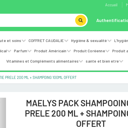
Accueil
M
Authentificati
ute et soins
COFFRET CAUDALIE
Hygiène & sexualité
L'hygiè
ical
Parfum
Produit Américain
Produit Coréenne
Produit 
Vitamines et Compléments alimentaires
sante et bien etre
IE PRELE 200 ML + SHAMPOING 100ML OFFERT
MAELYS PACK SHAMPOOIN
Next
PRELE 200 ML + SHAMPOIN
OFFERT