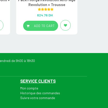
Revolution + Trousse
+ Gel 15 m
Rated
5.00
R
624.76
DH
2
out of 5
ADD TO CART
ADD
endredi de 9h00 à 18h30
SERVICE CLIENTS
Mon compte
Historique des commandes
Suivre votre commande