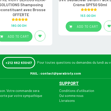
SOLUTIONS Shampooing
Crème SPF50 50ml
constituant avec Brosse
Rated
5.00
OFFERTE
153.00
DH
out of 5
Rated
5.00
180.00
DH
ADD TO CART
out of 5
ADD TO CART
:
Pour toutes questions ou demandes du lundi au v
+212 662 630417
MAIL :
contact@parabioty.com
SUPPORT
aison. Votre commande sera
Conditions d'utilisation
 porte par votre sympathique
Qui somme nous
Livraisons