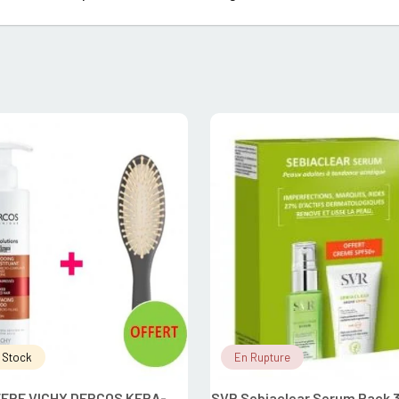
 Stock
En Rupture
FRE VICHY DERCOS KERA-
SVR Sebiaclear Serum Pack 