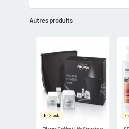
Autres produits
En Stock
En
Filorga Coffret Lift Structure
OF