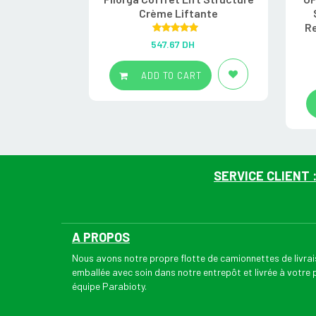
Crème Liftante
Re
Rated
5.00
547.67
DH
out of 5
ADD TO CART
SERVICE CLIENT 
A PROPOS
Nous avons notre propre flotte de camionnettes de livr
emballée avec soin dans notre entrepôt et livrée à votre
équipe Parabioty.