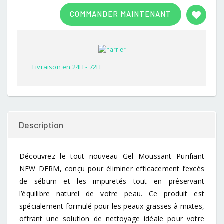
Rated
1
3.00
COMMANDER MAINTENANT
out of
5
based
on
customer
rating
Livraison en 24H - 72H
Description
Découvrez le tout nouveau Gel Moussant Purifiant
NEW DERM, conçu pour éliminer efficacement l’excès
de sébum et les impuretés tout en préservant
l’équilibre naturel de votre peau. Ce produit est
spécialement formulé pour les peaux grasses à mixtes,
offrant une solution de nettoyage idéale pour votre