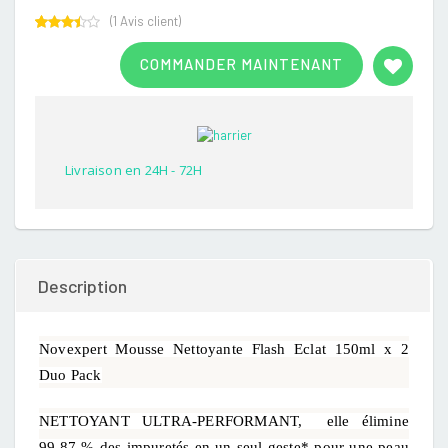
(
1
Avis client)
Rated
1
3.00
COMMANDER MAINTENANT
out of
5
based
on
customer
rating
Livraison en 24H - 72H
Description
Novexpert Mousse Nettoyante Flash Eclat 150ml x 2
Duo Pack
NETTOYANT ULTRA-PERFORMANT, elle élimine
99,87 % des impuretés en un seul geste* pour une peau