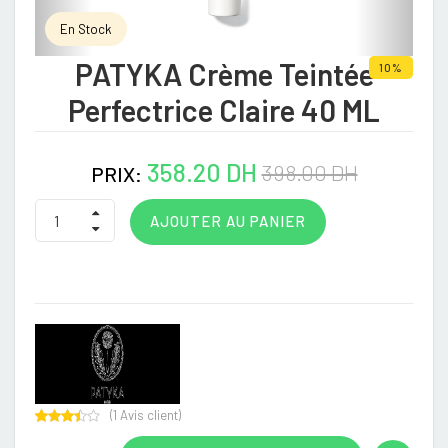
En Stock
PATYKA Crème Teintée
10%
Perfectrice Claire 40 ML
358.20 DH
398.00 DH
PRIX:
AJOUTER AU PANIER
(
1
Avis client)
Rated
1
3.00