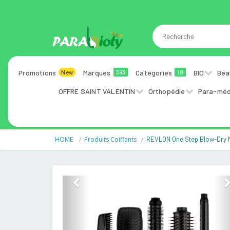
Promotions
Marques
Catégories
BIO
Bea
New
393
18
OFFRE SAINT VALENTIN
Orthopédie
Para-méd
HOME
Produits Coiffants
REVLON One Step Blow-Dry Mul
Previous