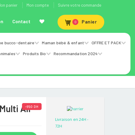
on panier
Mon compte
Suivre votre commande
on
Contact
Panier
0
ne bucco-dentaire
Maman bébé & enfant
OFFRE ET PACK
animales
Produits Bio
Recommandation 2024
ulti Air
-650 DH
Livraison en 24H -
72H