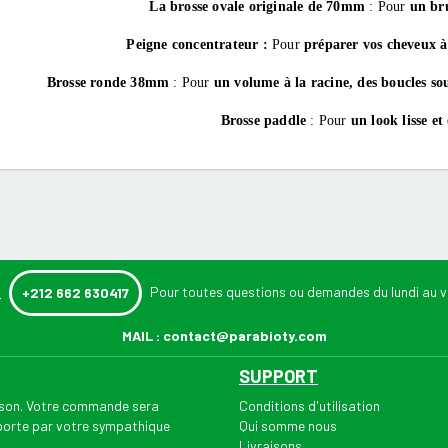
La brosse ovale originale de 70mm
: Pour
un br
Peigne concentrateur :
Pour
préparer vos cheveux à
Brosse ronde 38mm
: Pour
un volume à la racine, des boucles so
Brosse paddle
: Pour
un look lisse et
:
Pour toutes questions ou demandes du lundi au v
+212 662 630417
MAIL :
contact@parabioty.com
SUPPORT
aison. Votre commande sera
Conditions d'utilisation
 porte par votre sympathique
Qui somme nous
Livraisons