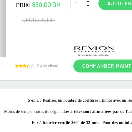
AJOUTER
850.00 DH
PRIX:
1,500.00 DH
COMMANDER MAIN
(
1
Avis client)
1
Rated
3.00
out of
5
based
on
customer
5 en 1
: Réalisez un nombre de coiffures illimité avec un résu
rating
Moins de temps, moins de dégât :
Les 5 têtes sont alimentées par de l’
Fer à boucler ventilé 360° de 32 mm
: Pour
des ondulat