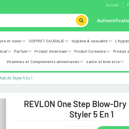
Accueil
M
Authentificati
ute et soins
COFFRET CAUDALIE
Hygiène & sexualité
L'hygiè
ical
Parfum
Produit Américain
Produit Coréenne
Produit 
Vitamines et Compléments alimentaires
sante et bien etre
ti Air Styler 5 En 1
REVLON One Step Blow-Dry M
Next
Styler 5 En 1