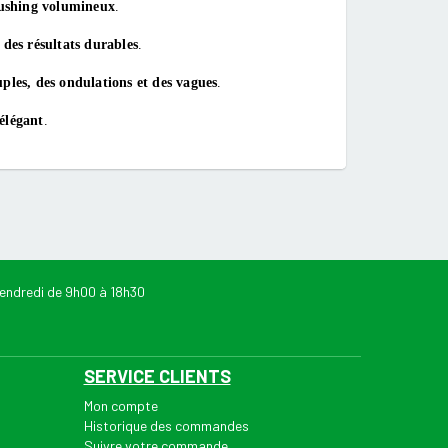
ushing volumineux
.
 des résultats durables
.
uples, des ondulations et des vagues
.
 élégant
.
endredi de 9h00 à 18h30
SERVICE CLIENTS
Mon compte
Historique des commandes
Suivre votre commande