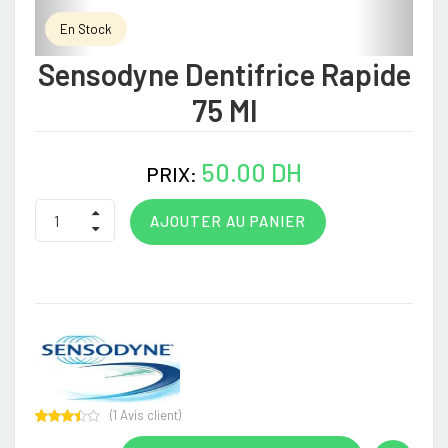
En Stock
Sensodyne Dentifrice Rapide
75 Ml
50.00 DH
PRIX:
AJOUTER AU PANIER
(
1
Avis client)
Rated
1
3.00