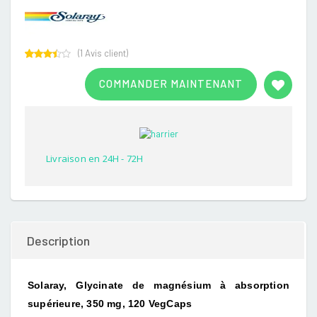
(
1
Avis client)
Rated
1
3.00
COMMANDER MAINTENANT
out of
5
based
on
customer
rating
Livraison en 24H - 72H
Description
Solaray, Glycinate de magnésium à absorption
supérieure, 350 mg, 120 VegCaps