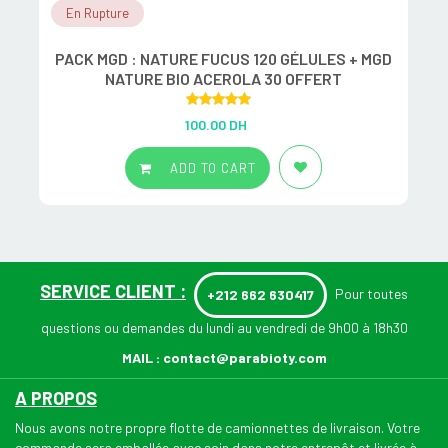
En Rupture
PACK MGD : NATURE FUCUS 120 GÉLULES + MGD
NATURE BIO ACEROLA 30 OFFERT
Rated
5.00
100.00
DH
out of 5
ADD TO CART
SERVICE CLIENT :
Pour toutes
+212 662 630417
questions ou demandes du lundi au vendredi de 9h00 à 18h30
MAIL :
contact@parabioty.com
A PROPOS
Nous avons notre propre flotte de camionnettes de livraison. Votre
commande sera emballée avec soin dans notre entrepôt et livrée à