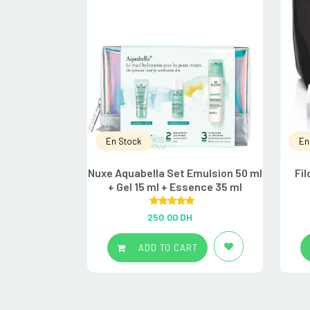
En Stock
En
Nuxe Aquabella Set Emulsion 50 ml
Fil
+ Gel 15 ml + Essence 35 ml
Rated
5.00
250.00
DH
out of 5
ADD TO CART