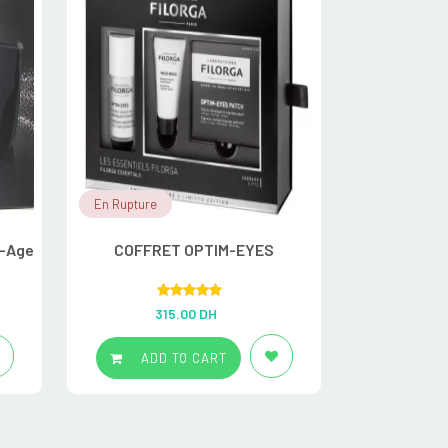
En Rupture
En Rupture
i-Age
COFFRET OPTIM-EYES
Pack Essentie
Biode
Rated
5.00
R
315.00
DH
2
out of 5
ADD TO CART
ADD