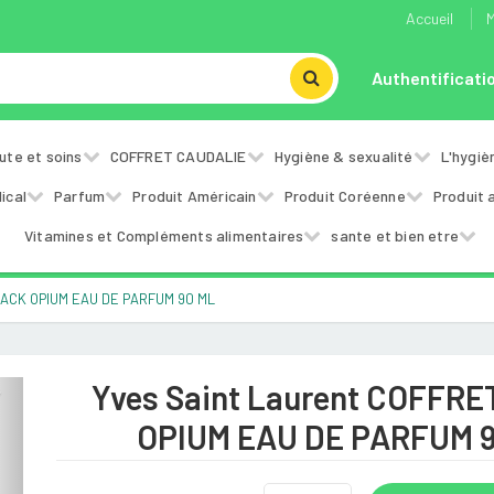
Accueil
M
Authentificati
ute et soins
COFFRET CAUDALIE
Hygiène & sexualité
L'hygiè
ical
Parfum
Produit Américain
Produit Coréenne
Produit 
Vitamines et Compléments alimentaires
sante et bien etre
BLACK OPIUM EAU DE PARFUM 90 ML
Yves Saint Laurent COFFR
Next
OPIUM EAU DE PARFUM 