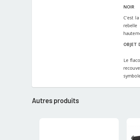
NOIR
C'est l
rebelle
hauteme
OBJET 
Le flac
recouve
symbole
Autres produits