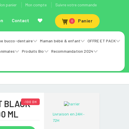
on panier
Mon compte
Suivre votre commande
on
Contact
Panier
0
ne bucco-dentaire
Maman bébé & enfant
OFFRE ET PACK
animales
Produits Bio
Recommandation 2024
ET BLACK
-100 DH
90 ML
Livraison en 24H -
72H