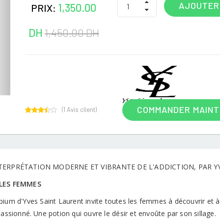
AJOUTER
1,350.00
PRIX:
DH
1,450.00 DH
COMMANDER MAIN
(
1
Avis client)
1
Rated
3.00
out of
5
based
on
customer
TERPRÉTATION MODERNE ET VIBRANTE DE L'ADDICTION, PAR Y
rating
 LES FEMMES
pium d'Yves Saint Laurent invite toutes les femmes à découvrir et à
passionné. Une potion qui ouvre le désir et envoûte par son sillage.