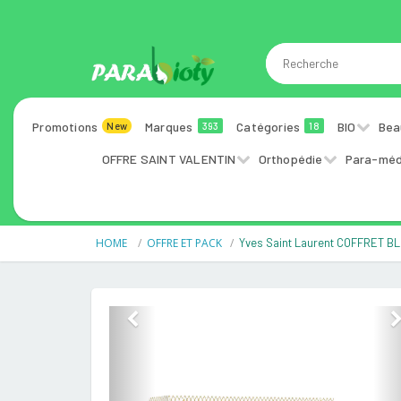
Promotions
Marques
Catégories
BIO
Bea
New
393
18
OFFRE SAINT VALENTIN
Orthopédie
Para-méd
HOME
OFFRE ET PACK
Yves Saint Laurent COFFRET 
Previous