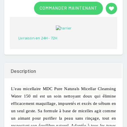
Rated
1
3.00
COMMANDER MAINTENANT
out of
5
based
on
customer
rating
Livraison en 24H - 72H
Description
L’eau micellaire MDC Pure Naturals Micellar Cleansing
Water 150 ml est un soin nettoyant doux qui élimine
efficacement maquillage, impuretés et excès de sébum en
un seul geste. Sa formule à base de micelles agit comme
un aimant pour purifier la peau sans rinçage, tout en
respectant son équilibre naturel. Adaptée à tous les types