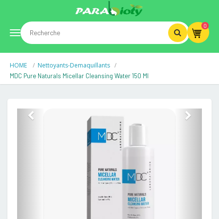
0
Toggle
HOME
Nettoyants-Demaquillants
navigation
MDC Pure Naturals Micellar Cleansing Water 150 Ml
Previous
Next