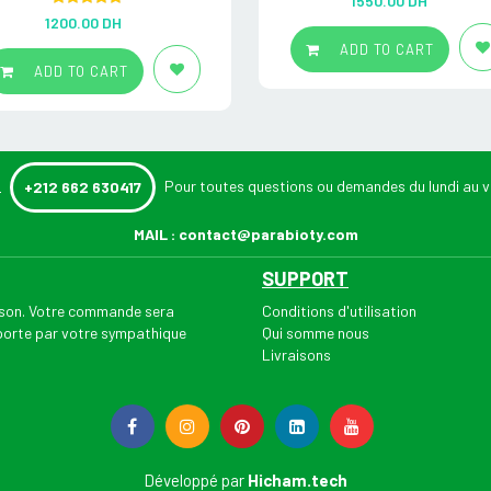
1550.00
DH
out of 5
Rated
5.00
1200.00
DH
out of 5
ADD TO CART
ADD TO CART
:
Pour toutes questions ou demandes du lundi au v
+212 662 630417
MAIL :
contact@parabioty.com
SUPPORT
aison. Votre commande sera
Conditions d'utilisation
 porte par votre sympathique
Qui somme nous
Livraisons
Développé par
Hicham.tech