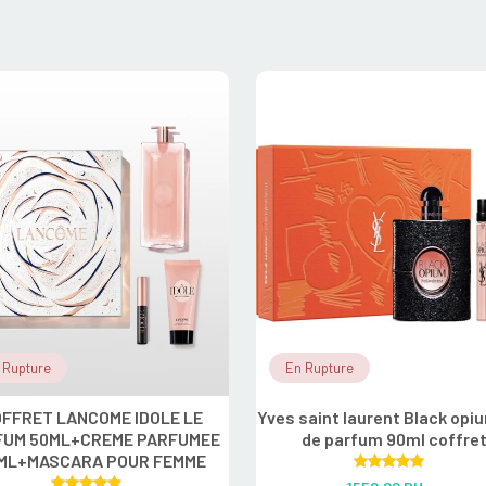
 Rupture
En Rupture
FFRET LANCOME IDOLE LE
Yves saint laurent Black opi
FUM 50ML+CREME PARFUMEE
de parfum 90ml coffre
ML+MASCARA POUR FEMME
Rated
5.00