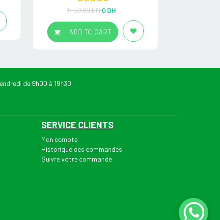
12
Rated
5.00
1450.00 DH
0
DH
out of 5
ADD
ADD TO CART
endredi de 9h00 à 18h30
SERVICE CLIENTS
Mon compte
Historique des commandes
Suivre votre commande