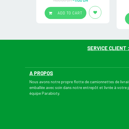
1100.00 DH
-1100
DH
out of 5
ADD TO CART
SERVICE CLIENT 
A PROPOS
Nous avons notre propre flotte de camionnettes de livr
emballée avec soin dans notre entrepôt et livrée à votre
équipe Parabioty.