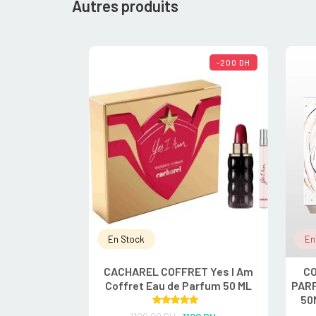
Autres produits
-200 DH
En Stock
En
CACHAREL COFFRET Yes I Am
CO
Coffret Eau de Parfum 50 ML
PAR
50
Rated
5.00