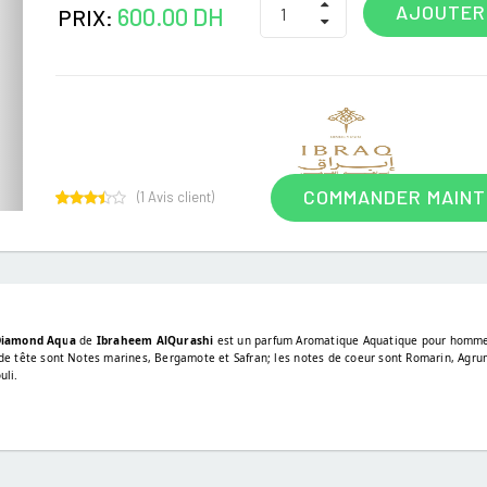
AJOUTER
600.00 DH
PRIX:
COMMANDER MAIN
(
1
Avis client)
1
Rated
3.00
out of
5
based
on
customer
rating
Diamond Aqua
de
Ibraheem AlQurashi
est un parfum Aromatique Aquatique pour homm
de tête sont Notes marines, Bergamote et Safran; les notes de coeur sont Romarin, Agrum
uli.