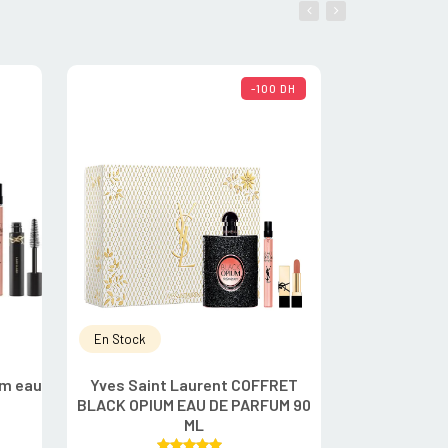
-100 DH
En Stock
En Rupture
um eau
Yves Saint Laurent COFFRET
ELIE SAA
t
BLACK OPIUM EAU DE PARFUM 90
ML
R