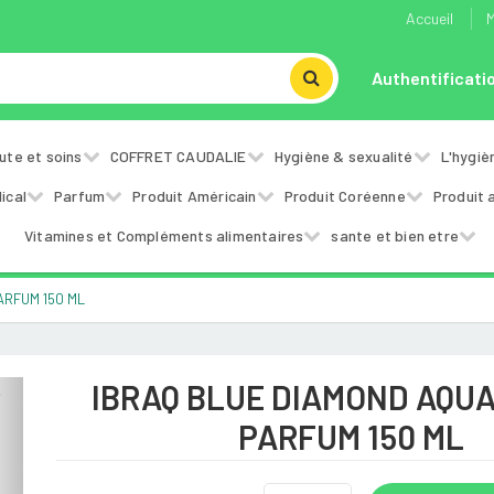
Accueil
M
Authentificati
ute et soins
COFFRET CAUDALIE
Hygiène & sexualité
L'hygiè
ical
Parfum
Produit Américain
Produit Coréenne
Produit 
Vitamines et Compléments alimentaires
sante et bien etre
ARFUM 150 ML
IBRAQ BLUE DIAMOND AQUA
Next
PARFUM 150 ML