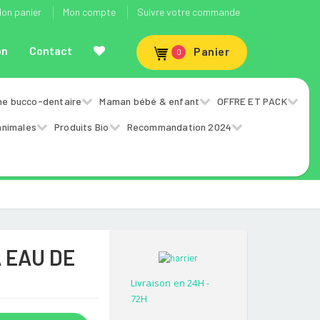
on panier
Mon compte
Suivre votre commande
on
Contact
Panier
0
ne bucco-dentaire
Maman bébé & enfant
OFFRE ET PACK
animales
Produits Bio
Recommandation 2024
 EAU DE
Livraison en 24H -
72H